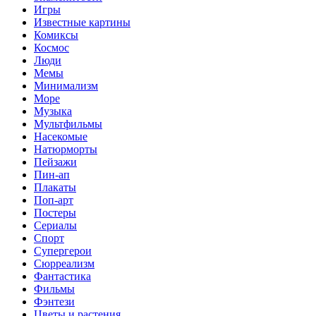
Игры
Известные картины
Комиксы
Космос
Люди
Мемы
Минимализм
Море
Музыка
Мультфильмы
Насекомые
Натюрморты
Пейзажи
Пин-ап
Плакаты
Поп-арт
Постеры
Сериалы
Спорт
Супергерои
Сюрреализм
Фантастика
Фильмы
Фэнтези
Цветы и растения