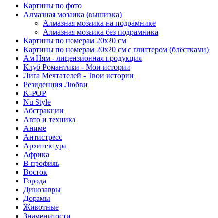
Картины по фото
Алмазная мозаика (вышивка)
Алмазная мозаика на подрамнике
Алмазная мозаика без подрамника
Картины по номерам 20х20 см
Картины по номерам 20х20 см с глиттером (блёстками)
Ам Ням - лицензионная продукция
Клуб Романтики - Мои истории
Лига Мечтателей - Твои истории
Резиденция Любви
K-POP
Nu Style
Абстракции
Авто и техника
Аниме
Антистресс
Архитектура
Африка
В профиль
Восток
Города
Динозавры
Дорамы
Животные
Знаменитости