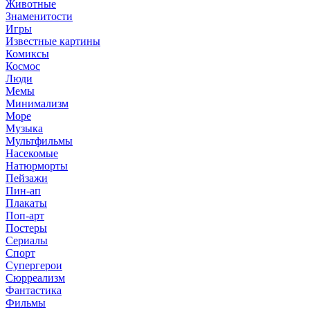
Животные
Знаменитости
Игры
Известные картины
Комиксы
Космос
Люди
Мемы
Минимализм
Море
Музыка
Мультфильмы
Насекомые
Натюрморты
Пейзажи
Пин-ап
Плакаты
Поп-арт
Постеры
Сериалы
Спорт
Супергерои
Сюрреализм
Фантастика
Фильмы