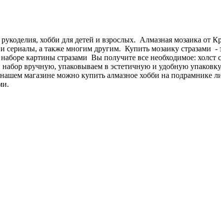
 рукоделия, хобби для детей и взрослых. Алмазная мозаика от 
и сериалы, а также многим другим. Купить мозаику стразами - э
В наборе картины стразами Вы получите все необходимое: холст 
абор вручную, упаковываем в эстетичную и удобную упаковку, 
 нашем магазине можно купить алмазное хобби на подрамнике л
ми.