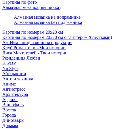
Картины по фото
Алмазная мозаика (вышивка)
Алмазная мозаика на подрамнике
Алмазная мозаика без подрамника
Картины по номерам 20х20 см
Картины по номерам 20х20 см с глиттером (блёстками)
Ам Ням - лицензионная продукция
Клуб Романтики - Мои истории
Лига Мечтателей - Твои истории
Резиденция Любви
K-POP
Nu Style
Абстракции
Авто и техника
Аниме
Антистресс
Архитектура
Африка
В профиль
Восток
Города
Динозавры
Дорамы