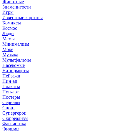
Животные
Знаменитости
Игры
Известные картины
Комиксы
Космос
Люди
Мемы
Минимализм
Море
Музыка
Мультфильмы
Насекомые
Натюрморты
Пейзажи
Пин-ап
Плакаты
Поп-арт
Постеры
Сериалы
Спорт
Супергерои
Сюрреализм
Фантастика
Фильмы