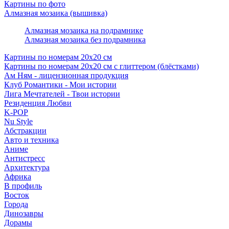
Картины по фото
Алмазная мозаика (вышивка)
Алмазная мозаика на подрамнике
Алмазная мозаика без подрамника
Картины по номерам 20х20 см
Картины по номерам 20х20 см с глиттером (блёстками)
Ам Ням - лицензионная продукция
Клуб Романтики - Мои истории
Лига Мечтателей - Твои истории
Резиденция Любви
K-POP
Nu Style
Абстракции
Авто и техника
Аниме
Антистресс
Архитектура
Африка
В профиль
Восток
Города
Динозавры
Дорамы