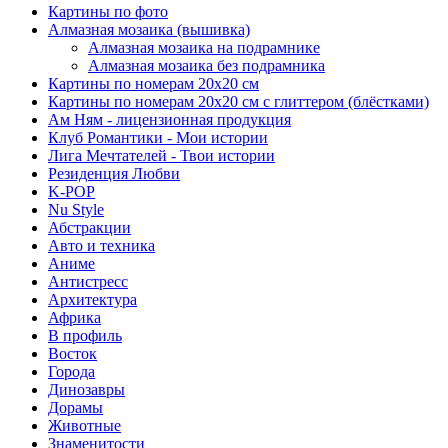
Картины по фото
Алмазная мозаика (вышивка)
Алмазная мозаика на подрамнике
Алмазная мозаика без подрамника
Картины по номерам 20х20 см
Картины по номерам 20х20 см с глиттером (блёстками)
Ам Ням - лицензионная продукция
Клуб Романтики - Мои истории
Лига Мечтателей - Твои истории
Резиденция Любви
K-POP
Nu Style
Абстракции
Авто и техника
Аниме
Антистресс
Архитектура
Африка
В профиль
Восток
Города
Динозавры
Дорамы
Животные
Знаменитости