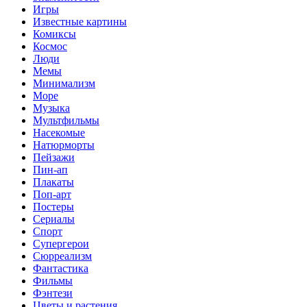
Игры
Известные картины
Комиксы
Космос
Люди
Мемы
Минимализм
Море
Музыка
Мультфильмы
Насекомые
Натюрморты
Пейзажи
Пин-ап
Плакаты
Поп-арт
Постеры
Сериалы
Спорт
Супергерои
Сюрреализм
Фантастика
Фильмы
Фэнтези
Цветы и растения