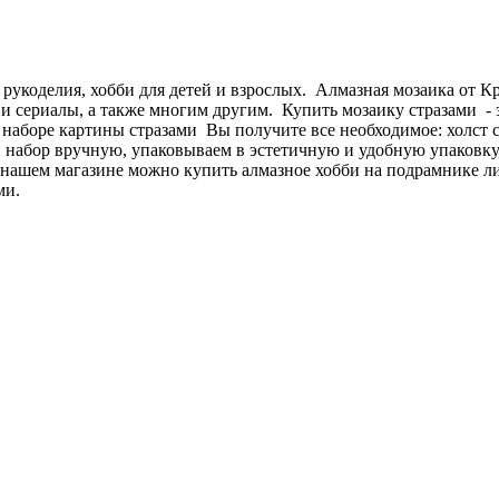
 рукоделия, хобби для детей и взрослых. Алмазная мозаика от 
и сериалы, а также многим другим. Купить мозаику стразами - э
В наборе картины стразами Вы получите все необходимое: холст 
абор вручную, упаковываем в эстетичную и удобную упаковку, 
 нашем магазине можно купить алмазное хобби на подрамнике л
ми.