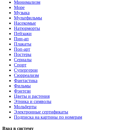
Минимализм
Море
Музыка
Мультфильмы
Насекомые
Натюрморты
Пейзажи
Пин-ап
Плакаты
Поп-арт
Постеры
Сериалы
Спорт
Супергерои
Сюрреализм
Фантастика
Фильмы
Фэнтези
Цветы и растения
Этника и символы
Мольберты
Электронные сертификаты
Подписка на картины по номерам
Вход в систему