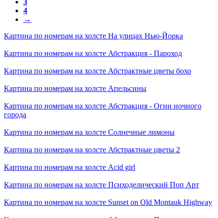
3
4
→
Картина по номерам на холсте
На улицах Нью-Йорка
Картина по номерам на холсте
Абстракция - Пароход
Картина по номерам на холсте
Абстрактные цветы бохо
Картина по номерам на холсте
Апельсины
Картина по номерам на холсте
Абстракция - Огни ночного
города
Картина по номерам на холсте
Солнечные лимоны
Картина по номерам на холсте
Абстрактные цветы 2
Картина по номерам на холсте
Acid girl
Картина по номерам на холсте
Психоделический Поп Арт
Картина по номерам на холсте
Sunset on Old Montauk Highway