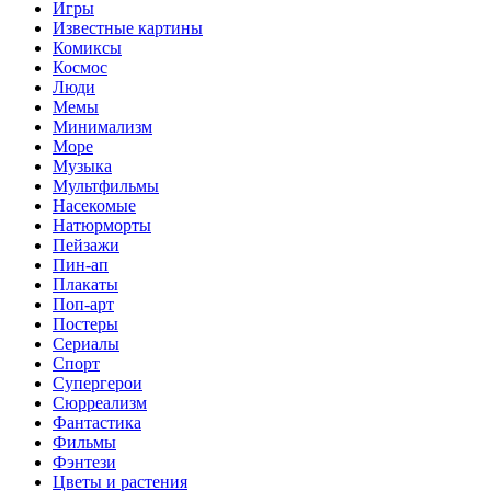
Игры
Известные картины
Комиксы
Космос
Люди
Мемы
Минимализм
Море
Музыка
Мультфильмы
Насекомые
Натюрморты
Пейзажи
Пин-ап
Плакаты
Поп-арт
Постеры
Сериалы
Спорт
Супергерои
Сюрреализм
Фантастика
Фильмы
Фэнтези
Цветы и растения