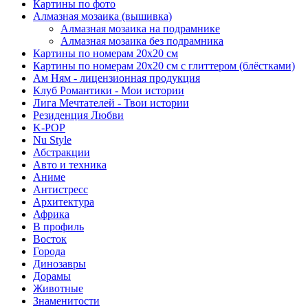
Картины по фото
Алмазная мозаика (вышивка)
Алмазная мозаика на подрамнике
Алмазная мозаика без подрамника
Картины по номерам 20х20 см
Картины по номерам 20х20 см с глиттером (блёстками)
Ам Ням - лицензионная продукция
Клуб Романтики - Мои истории
Лига Мечтателей - Твои истории
Резиденция Любви
K-POP
Nu Style
Абстракции
Авто и техника
Аниме
Антистресс
Архитектура
Африка
В профиль
Восток
Города
Динозавры
Дорамы
Животные
Знаменитости