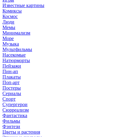
Известные картины
Комиксы
Космос
Люди
Мемы
Минимализм
Море
Музыка
Мультфильмы
Насекомые
Натюрморты
Пейзажи
Пин-ап
Плакаты
Поп-арт
Постеры
Сериалы
Спорт
Супергерои
Сюрреализм
Фантастика
Фильмы
Фэнтези
Цветы и растения