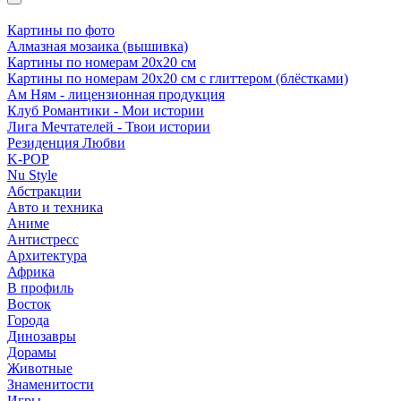
Картины по фото
Алмазная мозаика (вышивка)
Картины по номерам 20х20 см
Картины по номерам 20х20 см с глиттером (блёстками)
Ам Ням - лицензионная продукция
Клуб Романтики - Мои истории
Лига Мечтателей - Твои истории
Резиденция Любви
K-POP
Nu Style
Абстракции
Авто и техника
Аниме
Антистресс
Архитектура
Африка
В профиль
Восток
Города
Динозавры
Дорамы
Животные
Знаменитости
Игры