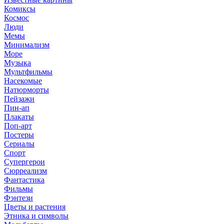
Комиксы
Космос
Люди
Мемы
Минимализм
Море
Музыка
Мультфильмы
Насекомые
Натюрморты
Пейзажи
Пин-ап
Плакаты
Поп-арт
Постеры
Сериалы
Спорт
Супергерои
Сюрреализм
Фантастика
Фильмы
Фэнтези
Цветы и растения
Этника и символы