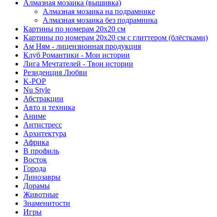
Алмазная мозаика (вышивка)
Алмазная мозаика на подрамнике
Алмазная мозаика без подрамника
Картины по номерам 20х20 см
Картины по номерам 20х20 см с глиттером (блёстками)
Ам Ням - лицензионная продукция
Клуб Романтики - Мои истории
Лига Мечтателей - Твои истории
Резиденция Любви
K-POP
Nu Style
Абстракции
Авто и техника
Аниме
Антистресс
Архитектура
Африка
В профиль
Восток
Города
Динозавры
Дорамы
Животные
Знаменитости
Игры