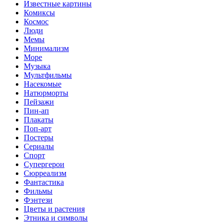
Известные картины
Комиксы
Космос
Люди
Мемы
Минимализм
Море
Музыка
Мультфильмы
Насекомые
Натюрморты
Пейзажи
Пин-ап
Плакаты
Поп-арт
Постеры
Сериалы
Спорт
Супергерои
Сюрреализм
Фантастика
Фильмы
Фэнтези
Цветы и растения
Этника и символы