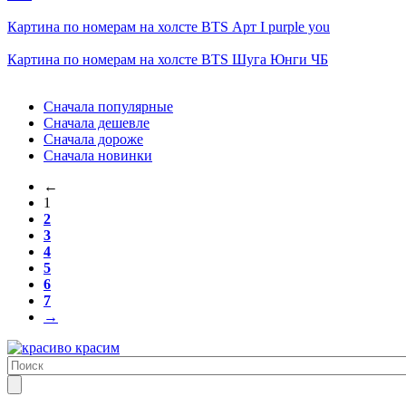
Картина по номерам на холсте
BTS Арт I purple you
Картина по номерам на холсте
BTS Шуга Юнги ЧБ
Сначала популярные
Сначала дешевле
Сначала дороже
Сначала новинки
←
1
2
3
4
5
6
7
→