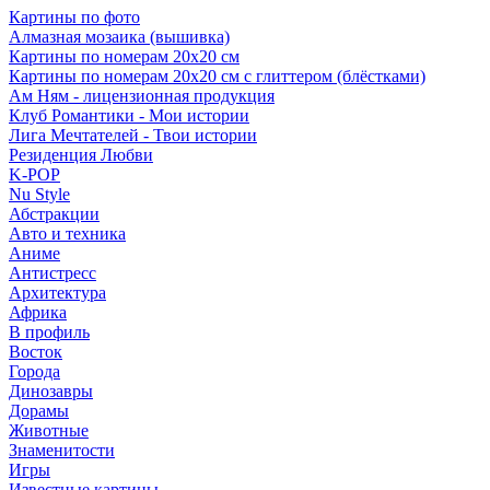
Картины по фото
Алмазная мозаика (вышивка)
Картины по номерам 20х20 см
Картины по номерам 20х20 см с глиттером (блёстками)
Ам Ням - лицензионная продукция
Клуб Романтики - Мои истории
Лига Мечтателей - Твои истории
Резиденция Любви
K-POP
Nu Style
Абстракции
Авто и техника
Аниме
Антистресс
Архитектура
Африка
В профиль
Восток
Города
Динозавры
Дорамы
Животные
Знаменитости
Игры
Известные картины