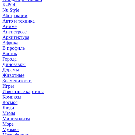
K-POP
Nu Style
Абстракции
Авто и техника
Аниме
Антистресс
Архитектура
Африка
В профиль
Восток
Города
Динозавры
Дорамы
Животные
Знаменитости
Игры
Известные картины
Комиксы
Космос
Люди
Мемы
Минимализм
Море
Музыка
Мультфильмы