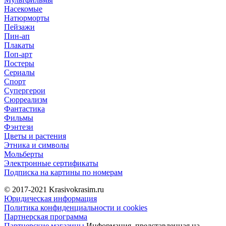
Насекомые
Натюрморты
Пейзажи
Пин-ап
Плакаты
Поп-арт
Постеры
Сериалы
Спорт
Супергерои
Сюрреализм
Фантастика
Фильмы
Фэнтези
Цветы и растения
Этника и символы
Мольберты
Электронные сертификаты
Подписка на картины по номерам
© 2017-2021
Krasivokrasim.ru
Юридическая информация
Политика конфиденциальности и cookies
Партнерская программа
Партнерские магазины
Информация, представленная на