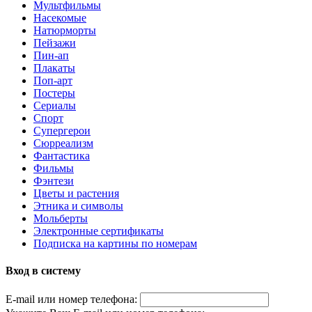
Мультфильмы
Насекомые
Натюрморты
Пейзажи
Пин-ап
Плакаты
Поп-арт
Постеры
Сериалы
Спорт
Супергерои
Сюрреализм
Фантастика
Фильмы
Фэнтези
Цветы и растения
Этника и символы
Мольберты
Электронные сертификаты
Подписка на картины по номерам
Вход в систему
E-mail или номер телефона: