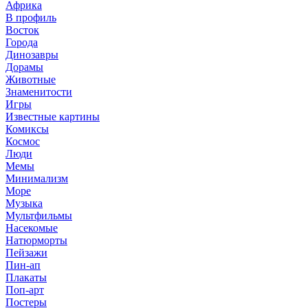
Африка
В профиль
Восток
Города
Динозавры
Дорамы
Животные
Знаменитости
Игры
Известные картины
Комиксы
Космос
Люди
Мемы
Минимализм
Море
Музыка
Мультфильмы
Насекомые
Натюрморты
Пейзажи
Пин-ап
Плакаты
Поп-арт
Постеры