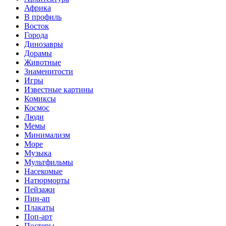
Африка
В профиль
Восток
Города
Динозавры
Дорамы
Животные
Знаменитости
Игры
Известные картины
Комиксы
Космос
Люди
Мемы
Минимализм
Море
Музыка
Мультфильмы
Насекомые
Натюрморты
Пейзажи
Пин-ап
Плакаты
Поп-арт
Постеры