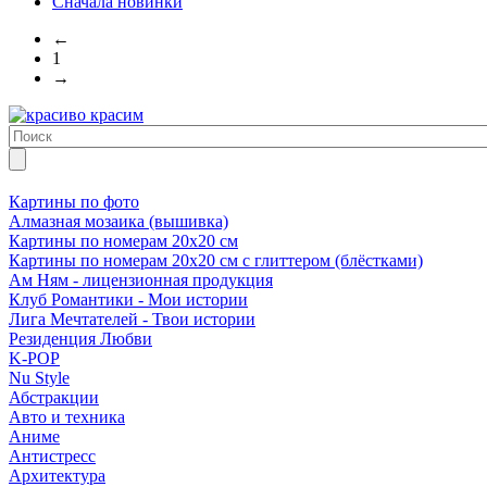
Сначала новинки
←
1
→
Картины по фото
Алмазная мозаика (вышивка)
Картины по номерам 20х20 см
Картины по номерам 20х20 см с глиттером (блёстками)
Ам Ням - лицензионная продукция
Клуб Романтики - Мои истории
Лига Мечтателей - Твои истории
Резиденция Любви
K-POP
Nu Style
Абстракции
Авто и техника
Аниме
Антистресс
Архитектура