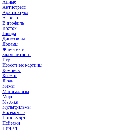
Аниме
Антистресс
Архитектура
Африка
В профиль
Восток
Города
Динозавры
Дорамы
Животные
Знаменитости
Игры
Известные картины
Комиксы
Космос
Люди
Мемы
Минимализм
Море
Музыка
Мультфильмы
Насекомые
Натюрморты
Пейзажи
Пин-ап