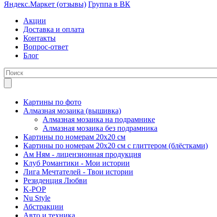
Яндекс.Маркет (отзывы)
Группа в ВК
Акции
Доставка и оплата
Контакты
Вопрос-ответ
Блог
Картины по фото
Алмазная мозаика (вышивка)
Алмазная мозаика на подрамнике
Алмазная мозаика без подрамника
Картины по номерам 20х20 см
Картины по номерам 20х20 см с глиттером (блёстками)
Ам Ням - лицензионная продукция
Клуб Романтики - Мои истории
Лига Мечтателей - Твои истории
Резиденция Любви
K-POP
Nu Style
Абстракции
Авто и техника