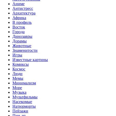
Аниме
Антистресс
Архитектура
Африка
В профиль
Восток
Города
Динозавры
Дорамы
Животные
Знаменитости
Игры
Известные картины
Комиксы
Космос
Люди
Мемы
Минимализм
Море
Музыка
Мультфильмы
Насекомые
Натюрморты
Пейзажи
Пин-ап