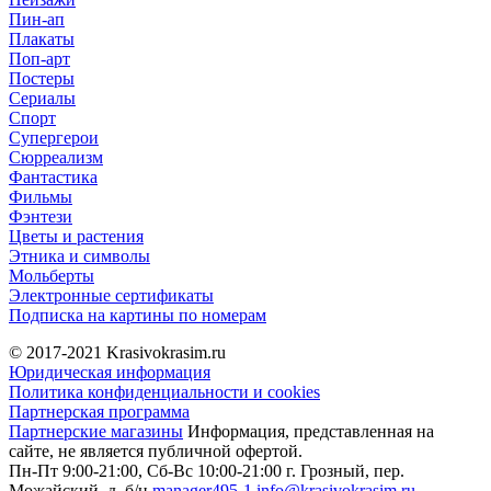
Пин-ап
Плакаты
Поп-арт
Постеры
Сериалы
Спорт
Супергерои
Сюрреализм
Фантастика
Фильмы
Фэнтези
Цветы и растения
Этника и символы
Мольберты
Электронные сертификаты
Подписка на картины по номерам
© 2017-2021
Krasivokrasim.ru
Юридическая информация
Политика конфиденциальности и cookies
Партнерская программа
Партнерские магазины
Информация, представленная на
сайте, не является публичной офертой.
Пн-Пт 9:00-21:00, Сб-Вс 10:00-21:00
г. Грозный, пер.
Можайский, д. б/н
manager495-1
info@krasivokrasim.ru