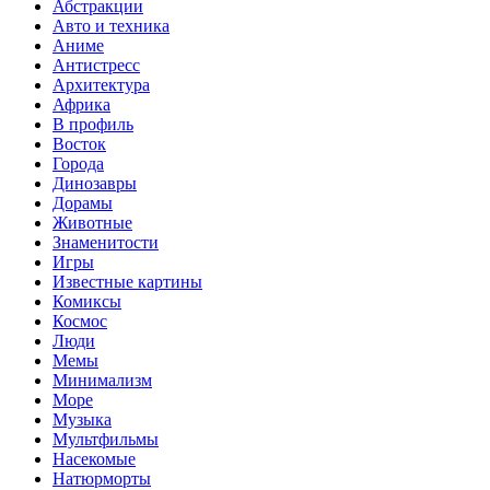
Абстракции
Авто и техника
Аниме
Антистресс
Архитектура
Африка
В профиль
Восток
Города
Динозавры
Дорамы
Животные
Знаменитости
Игры
Известные картины
Комиксы
Космос
Люди
Мемы
Минимализм
Море
Музыка
Мультфильмы
Насекомые
Натюрморты