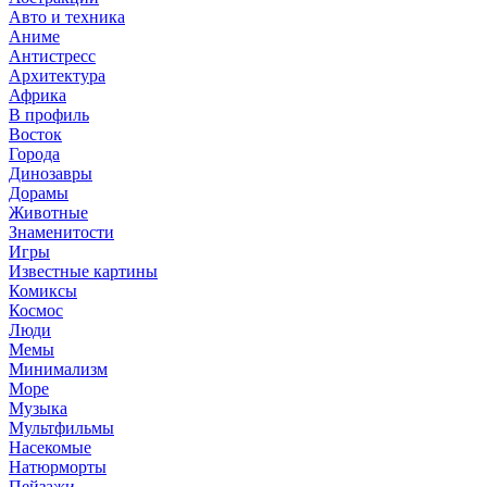
Авто и техника
Аниме
Антистресс
Архитектура
Африка
В профиль
Восток
Города
Динозавры
Дорамы
Животные
Знаменитости
Игры
Известные картины
Комиксы
Космос
Люди
Мемы
Минимализм
Море
Музыка
Мультфильмы
Насекомые
Натюрморты
Пейзажи