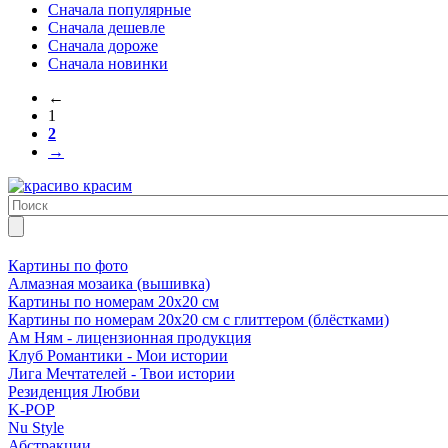
Сначала популярные
Сначала дешевле
Сначала дороже
Сначала новинки
←
1
2
→
Картины по фото
Алмазная мозаика (вышивка)
Картины по номерам 20х20 см
Картины по номерам 20х20 см с глиттером (блёстками)
Ам Ням - лицензионная продукция
Клуб Романтики - Мои истории
Лига Мечтателей - Твои истории
Резиденция Любви
K-POP
Nu Style
Абстракции