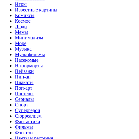
Игры
Известные картины
Комиксы
Космос
Люди
Мемы
Минимализм
Море
Музыка
Мультфильмы
Насекомые
Натюрморты
Пейзажи
Пин-ап
Плакаты
Поп-арт
Постеры
Сериалы
Спорт
Супергерои
Сюрреализм
Фантастика
Фильмы
Фэнтези
Цветы и растения