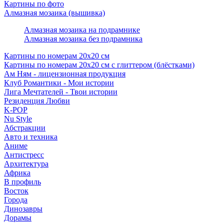
Картины по фото
Алмазная мозаика (вышивка)
Алмазная мозаика на подрамнике
Алмазная мозаика без подрамника
Картины по номерам 20х20 см
Картины по номерам 20х20 см с глиттером (блёстками)
Ам Ням - лицензионная продукция
Клуб Романтики - Мои истории
Лига Мечтателей - Твои истории
Резиденция Любви
K-POP
Nu Style
Абстракции
Авто и техника
Аниме
Антистресс
Архитектура
Африка
В профиль
Восток
Города
Динозавры
Дорамы