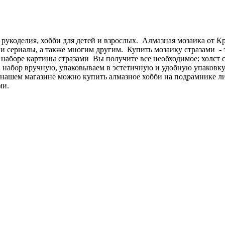
 рукоделия, хобби для детей и взрослых. Алмазная мозаика от 
и сериалы, а также многим другим. Купить мозаику стразами - э
В наборе картины стразами Вы получите все необходимое: холст 
абор вручную, упаковываем в эстетичную и удобную упаковку, 
 нашем магазине можно купить алмазное хобби на подрамнике л
ми.