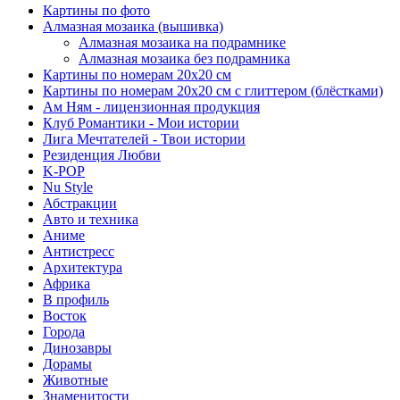
Картины по фото
Алмазная мозаика (вышивка)
Алмазная мозаика на подрамнике
Алмазная мозаика без подрамника
Картины по номерам 20х20 см
Картины по номерам 20х20 см с глиттером (блёстками)
Ам Ням - лицензионная продукция
Клуб Романтики - Мои истории
Лига Мечтателей - Твои истории
Резиденция Любви
K-POP
Nu Style
Абстракции
Авто и техника
Аниме
Антистресс
Архитектура
Африка
В профиль
Восток
Города
Динозавры
Дорамы
Животные
Знаменитости