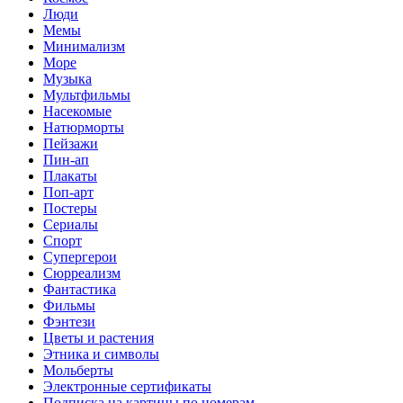
Люди
Мемы
Минимализм
Море
Музыка
Мультфильмы
Насекомые
Натюрморты
Пейзажи
Пин-ап
Плакаты
Поп-арт
Постеры
Сериалы
Спорт
Супергерои
Сюрреализм
Фантастика
Фильмы
Фэнтези
Цветы и растения
Этника и символы
Мольберты
Электронные сертификаты
Подписка на картины по номерам