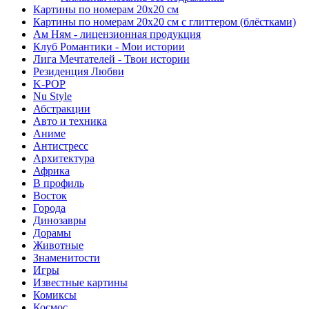
Картины по номерам 20х20 см
Картины по номерам 20х20 см с глиттером (блёстками)
Ам Ням - лицензионная продукция
Клуб Романтики - Мои истории
Лига Мечтателей - Твои истории
Резиденция Любви
K-POP
Nu Style
Абстракции
Авто и техника
Аниме
Антистресс
Архитектура
Африка
В профиль
Восток
Города
Динозавры
Дорамы
Животные
Знаменитости
Игры
Известные картины
Комиксы
Космос