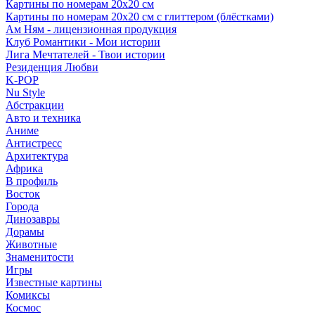
Картины по номерам 20х20 см
Картины по номерам 20х20 см с глиттером (блёстками)
Ам Ням - лицензионная продукция
Клуб Романтики - Мои истории
Лига Мечтателей - Твои истории
Резиденция Любви
K-POP
Nu Style
Абстракции
Авто и техника
Аниме
Антистресс
Архитектура
Африка
В профиль
Восток
Города
Динозавры
Дорамы
Животные
Знаменитости
Игры
Известные картины
Комиксы
Космос