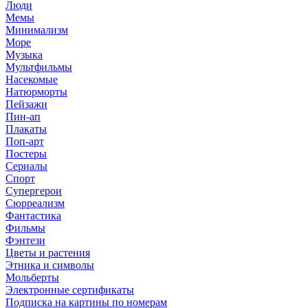
Люди
Мемы
Минимализм
Море
Музыка
Мультфильмы
Насекомые
Натюрморты
Пейзажи
Пин-ап
Плакаты
Поп-арт
Постеры
Сериалы
Спорт
Супергерои
Сюрреализм
Фантастика
Фильмы
Фэнтези
Цветы и растения
Этника и символы
Мольберты
Электронные сертификаты
Подписка на картины по номерам