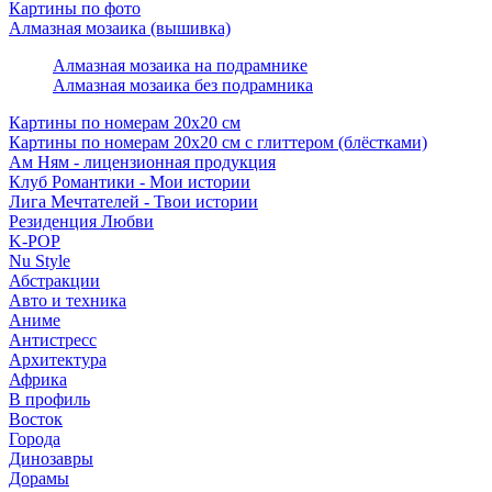
Картины по фото
Алмазная мозаика (вышивка)
Алмазная мозаика на подрамнике
Алмазная мозаика без подрамника
Картины по номерам 20х20 см
Картины по номерам 20х20 см с глиттером (блёстками)
Ам Ням - лицензионная продукция
Клуб Романтики - Мои истории
Лига Мечтателей - Твои истории
Резиденция Любви
K-POP
Nu Style
Абстракции
Авто и техника
Аниме
Антистресс
Архитектура
Африка
В профиль
Восток
Города
Динозавры
Дорамы