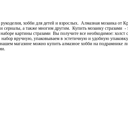
 рукоделия, хобби для детей и взрослых. Алмазная мозаика от 
и сериалы, а также многим другим. Купить мозаику стразами - э
В наборе картины стразами Вы получите все необходимое: холст 
абор вручную, упаковываем в эстетичную и удобную упаковку, 
 нашем магазине можно купить алмазное хобби на подрамнике л
ми.