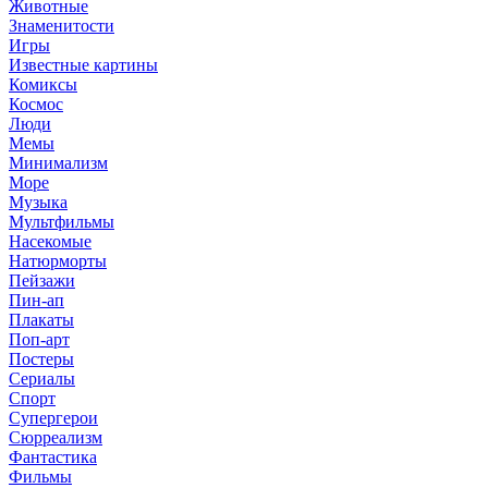
Животные
Знаменитости
Игры
Известные картины
Комиксы
Космос
Люди
Мемы
Минимализм
Море
Музыка
Мультфильмы
Насекомые
Натюрморты
Пейзажи
Пин-ап
Плакаты
Поп-арт
Постеры
Сериалы
Спорт
Супергерои
Сюрреализм
Фантастика
Фильмы