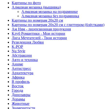
Картины по фото
Алмазная мозаика (вышивка)
Алмазная мозаика на подрамнике
Алмазная мозаика без подрамника
Картины по номерам 20х20 см
Картины по номерам 20х20 см с глиттером (блёстками)
Ам Ням - лицензионная продукция
Клуб Романтики - Мои истории
Лига Мечтателей - Твои истории
Резиденция Любви
K-POP
Nu Style
Абстракции
Авто и техника
Аниме
Антистресс
Архитектура
Африка
В профиль
Восток
Города
Динозавры
Дорамы
Животные
Знаменитости