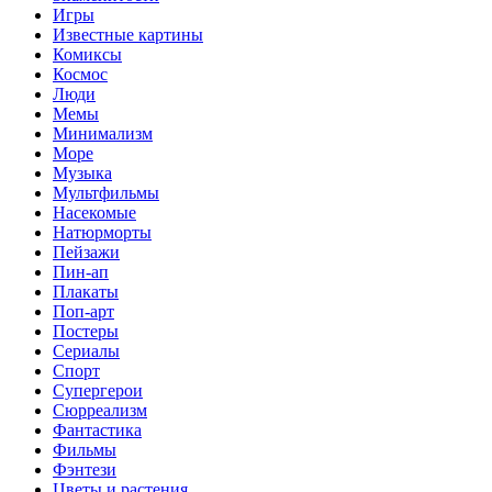
Игры
Известные картины
Комиксы
Космос
Люди
Мемы
Минимализм
Море
Музыка
Мультфильмы
Насекомые
Натюрморты
Пейзажи
Пин-ап
Плакаты
Поп-арт
Постеры
Сериалы
Спорт
Супергерои
Сюрреализм
Фантастика
Фильмы
Фэнтези
Цветы и растения