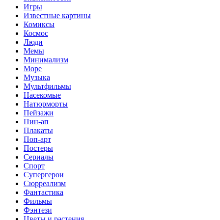
Игры
Известные картины
Комиксы
Космос
Люди
Мемы
Минимализм
Море
Музыка
Мультфильмы
Насекомые
Натюрморты
Пейзажи
Пин-ап
Плакаты
Поп-арт
Постеры
Сериалы
Спорт
Супергерои
Сюрреализм
Фантастика
Фильмы
Фэнтези
Цветы и растения