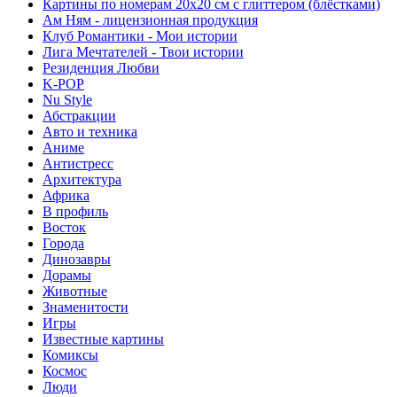
Картины по номерам 20х20 см с глиттером (блёстками)
Ам Ням - лицензионная продукция
Клуб Романтики - Мои истории
Лига Мечтателей - Твои истории
Резиденция Любви
K-POP
Nu Style
Абстракции
Авто и техника
Аниме
Антистресс
Архитектура
Африка
В профиль
Восток
Города
Динозавры
Дорамы
Животные
Знаменитости
Игры
Известные картины
Комиксы
Космос
Люди