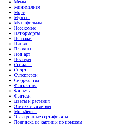
Мемы
Минимализм
Море
Музыка
Мультфильмы
Насекомые
Натюрморты
Пейзажи
Пин-ап
Плакаты
Поп-арт
Постеры
Сериалы
Спорт
Супергерои
Сюрреализм
Фантастика
Фильмы
Фэнтези
Цветы и растения
Этника и символы
Мольберты
Электронные сертификаты
Подписка на картины по номерам