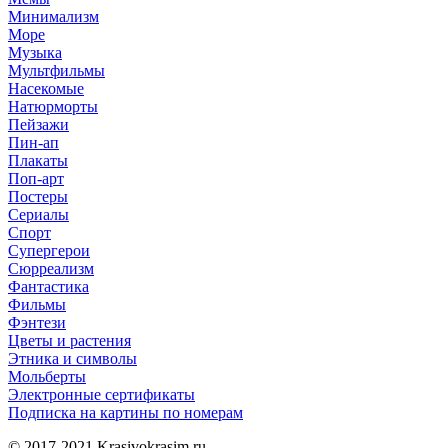
Минимализм
Море
Музыка
Мультфильмы
Насекомые
Натюрморты
Пейзажи
Пин-ап
Плакаты
Поп-арт
Постеры
Сериалы
Спорт
Супергерои
Сюрреализм
Фантастика
Фильмы
Фэнтези
Цветы и растения
Этника и символы
Мольберты
Электронные сертификаты
Подписка на картины по номерам
© 2017-2021
Krasivokrasim.ru