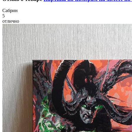
С
абрин
5
отлично