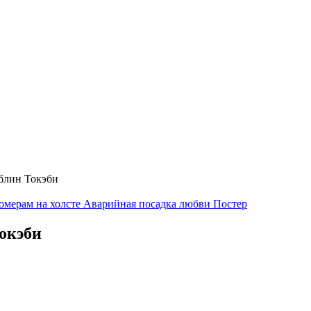
блин Токэби
омерам на холсте Аварийная посадка любви Постер
Токэби