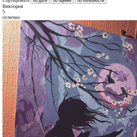
Сортировать
по дате
по оценке
по полезности
В
иктория
5
отлично