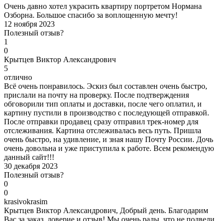
Очень давно хотел украсить квартиру портретом Нормана
Озборна. Большое спасибо за воплощенную мечту!
12 ноября 2023
Полезный отзыв?
1
0
К
рытцев Виктор Александрович
5
отлично
Всё очень понравилось. Эскиз был составлен очень быстро,
прислали на почту на проверку. После подтверждения
обговорили тип оплаты и доставки, после чего оплатил, и
картину пустили в производство с последующей отправкой.
После отправки продавец сразу отправил трек-номер для
отслеживания. Картина отслеживалась весь путь. Пришла
очень быстро, на удивление, и зная нашу Почту России. Дочь
очень довольна и уже приступила к работе. Всем рекомендую
данный сайт!!!
30 декабря 2023
Полезный отзыв?
0
0
k
rasivokrasim
Крытцев Виктор Александрович, Добрый день. Благодарим
Вас за заказ, доверие и отзыв! Мы очень рады, что не подвели