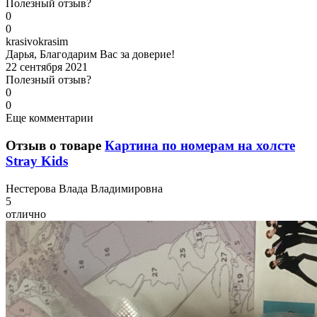
Полезный отзыв?
0
0
k
rasivokrasim
Дарья, Благодарим Вас за доверие!
22 сентября 2021
Полезный отзыв?
0
0
Еще комментарии
Отзыв о товаре
Картина по номерам на холсте
Stray Kids
Н
естерова Влада Владимировна
5
отлично