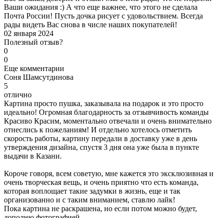
Ваши ожидания :) А что еще важнее, что этого не сделала
Почта России! Пусть дочка рисует с удовольствием. Всегда
рады видеть Вас снова в числе наших покупателей!
02 января 2024
Полезный отзыв?
0
0
Еще комментарии
С
оня Шамсутдинова
5
отлично
Картина просто пушка, заказывала на подарок и это просто
идеально! Огромная благодарность за отзывчивость команды
Красиво Красим, моментально отвечали и очень внимательно
отнеслись к пожеланиям! И отдельно хотелось отметить
скорость работы, картину передали в доставку уже в день
утверждения дизайна, спустя 3 дня она уже была в пункте
выдачи в Казани.
Короче говоря, всем советую, мне кажется это эксклюзивная и
очень творческая вещь, и очень приятно что есть команда,
которая воплощает такие задумки в жизнь, еще и так
организованно и с таким вниманием, ставлю лайк!
Пока картина не раскрашена, но если потом можно будет,
дополню фотографией