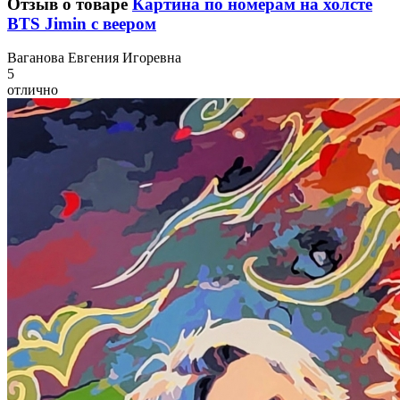
Отзыв о товаре
Картина по номерам на холсте
BTS Jimin с веером
В
аганова Евгения Игоревна
5
отлично