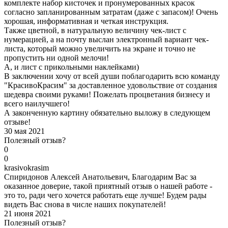
комплекте набор кисточек и пронумерованных красок
согласно запланированным затратам (даже с запасом)! Очень
хорошая, информативная и четкая инструкция.
Также цветной, в натуральную величину чек-лист с
нумерацией, а на почту выслан электронный вариант чек-
листа, который можно увеличить на экране и точно не
пропустить ни одной мелочи!
А, и лист с прикольными наклейками)
В заключении хочу от всей души поблагодарить всю команду
"КрасивоКрасим" за доставленное удовольствие от создания
шедевра своими руками! Пожелать процветания бизнесу и
всего наилучшего!
А законченную картину обязательно выложу в следующем
отзыве!
30 мая 2021
Полезный отзыв?
0
0
k
rasivokrasim
Спиридонов Алексей Анатольевич, Благодарим Вас за
оказанное доверие, такой приятный отзыв о нашей работе -
это то, ради чего хочется работать еще лучше! Будем рады
видеть Вас снова в числе наших покупателей!
21 июня 2021
Полезный отзыв?