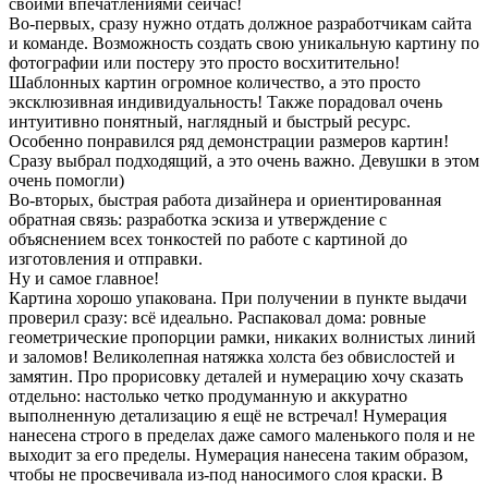
своими впечатлениями сейчас!
Во-первых, сразу нужно отдать должное разработчикам сайта
и команде. Возможность создать свою уникальную картину по
фотографии или постеру это просто восхитительно!
Шаблонных картин огромное количество, а это просто
эксклюзивная индивидуальность! Также порадовал очень
интуитивно понятный, наглядный и быстрый ресурс.
Особенно понравился ряд демонстрации размеров картин!
Сразу выбрал подходящий, а это очень важно. Девушки в этом
очень помогли)
Во-вторых, быстрая работа дизайнера и ориентированная
обратная связь: разработка эскиза и утверждение с
объяснением всех тонкостей по работе с картиной до
изготовления и отправки.
Ну и самое главное!
Картина хорошо упакована. При получении в пункте выдачи
проверил сразу: всё идеально. Распаковал дома: ровные
геометрические пропорции рамки, никаких волнистых линий
и заломов! Великолепная натяжка холста без обвислостей и
замятин. Про прорисовку деталей и нумерацию хочу сказать
отдельно: настолько четко продуманную и аккуратно
выполненную детализацию я ещё не встречал! Нумерация
нанесена строго в пределах даже самого маленького поля и не
выходит за его пределы. Нумерация нанесена таким образом,
чтобы не просвечивала из-под наносимого слоя краски. В