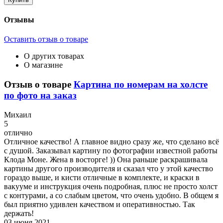
Отзывы
Оставить отзыв о товаре
О других товарах
О магазине
Отзыв о товаре
Картина по номерам на холсте
по фото на заказ
М
ихаил
5
отлично
Отличное качество! А главное видно сразу же, что сделано всё
с душой. Заказывал картину по фотографии известной работы
Клода Моне. Жена в восторге! )) Она раньше раскрашивала
картины другого производителя и сказал что у этой качество
гораздо выше, и кисти отличные в комплекте, и краски в
вакууме и инструкция очень подробная, плюс не просто холст
с контурами, а со слабым цветом, что очень удобно. В общем я
был приятно удивлен качеством и оперативностью. Так
держать!
03 июня 2021