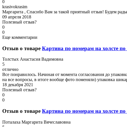
0
k
rasivokrasim
Маргарита , Спасибо Вам за такой приятный отзыв! Будем рады 
09 апреля 2018
Полезный отзыв?
0
0
Еще комментарии
Отзыв о товаре
Картина по номерам на холсте по 
Т
олстых Анастасия Вадимовна
5
отлично
Все понравилось. Начиная от момента согласования до упаковки
на все вопросы, в итоге вообще фото поменяли) упаковка шикар
18 декабря 2021
Полезный отзыв?
0
0
Отзыв о товаре
Картина по номерам на холсте по 
П
оталаха Маргарита Вячеславовна