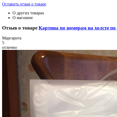
Оставить отзыв о товаре
О других товарах
О магазине
Отзыв о товаре
Картина по номерам на холсте по 
М
аргарита
5
отлично