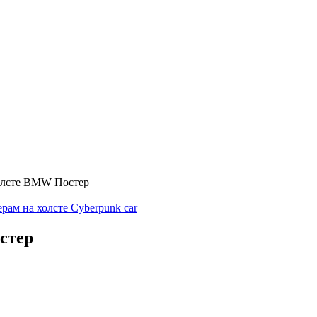
олсте BMW Постер
рам на холсте Cyberpunk car
стер