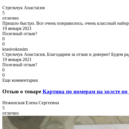
С
трельчук Анастасия
5
отлично
Пришло быстро. Все очень понравилось, очень классный набор, 
19 января 2021
Полезный отзыв?
0
0
k
rasivokrasim
Стрельчук Анастасия, Благодарим за отзыв и доверие! Будем р
19 января 2021
Полезный отзыв?
0
0
Еще комментарии
Отзыв о товаре
Картина по номерам на холсте по 
Н
ежинская Елена Сергеевна
5
отлично