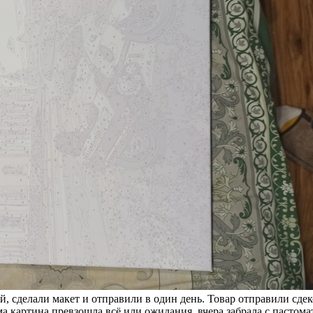
, сделали макет и отправили в один день. Товар отправили сдеко
ама картина превзошла всё или ожидания, вчера забрала с пастом