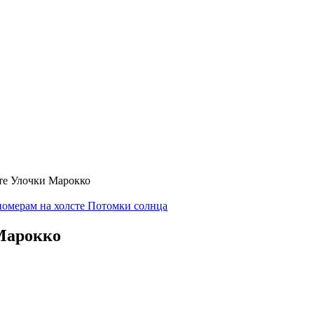
те Улочки Марокко
номерам на холсте Потомки солнца
 Марокко