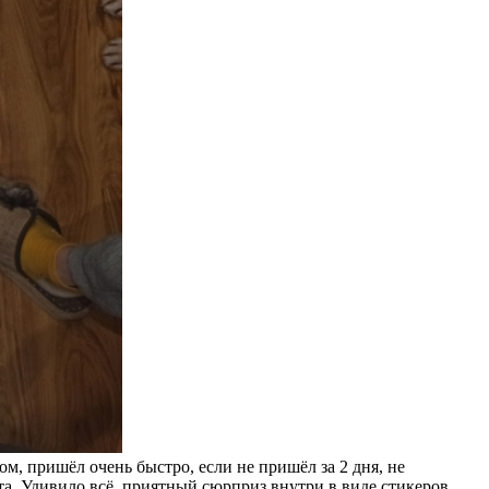
м, пришёл очень быстро, если не пришёл за 2 дня, не
ата. Удивило всё, приятный сюрприз внутри в виде стикеров,