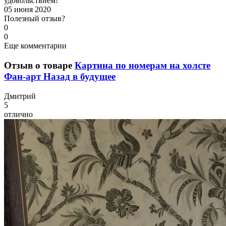
удовольствием!
05 июня 2020
Полезный отзыв?
0
0
Еще комментарии
Отзыв о товаре
Картина по номерам на холсте
Фан-арт Назад в будущее
Д
митрий
5
отлично