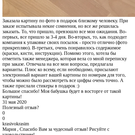
Заказала картину по фото в подарок близкому человеку. При
заказе испытывала некие сомнения, но все же решилась
заказать. То, что пришло, превзошло все мои ожидания. Во-
первых, все пришло за 3-4 дня. Во-вторых, то, как подходит
компания к упаковке своих посылок - просто отлично (фото
прикрепляю). В-третьих, очень понравилось содержимое
(краски, кисти, инструкции). Помимо этого, хотела бы
отметить также менеджера, которая вела со мной переписку
при заказе. Отвечала на все мои вопросы, предлагала
варианты. Плюс ко всему, если необходимо, присылают
электронный вариант вашей картины по номерам для того,
чтобы можно было рассмотреть все цифры очень точно. А
также прислали стикеры в подарок :)
Большое спасибо! Моя бабушка будет в восторге от такой
картины!
31 мая 2020
Полезный отзыв?
0
0
k
rasivokrasim
Мария , Спасибо Вам за чудесный отзыв! Рисуйте с
удовольствием!