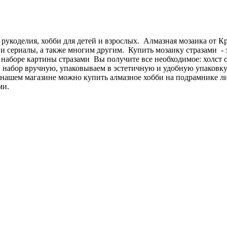
 рукоделия, хобби для детей и взрослых. Алмазная мозаика от 
и сериалы, а также многим другим. Купить мозаику стразами - э
В наборе картины стразами Вы получите все необходимое: холст 
абор вручную, упаковываем в эстетичную и удобную упаковку, 
 нашем магазине можно купить алмазное хобби на подрамнике л
ми.