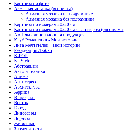
Картины по фото
Алмазная мозаика (вышивка)
Алмазная мозаика на подрамнике
Алмазная мозаика без подрамника
Картины по номерам 20х20 см
Картины по номерам 20х20 см с глиттером (блёстками)
Ам Ням - лицензионная продукция
Клуб Романтики - Мои истории
Лига Мечтателей - Твои истории
Резиденция Любви
K-POP
Nu Style
Абстракции
Авто и техника
Аниме
Антистресс
Архитектура
Африка
В профиль
Восток
Города
Динозавры
Дорамы
Животные
Знаменитости