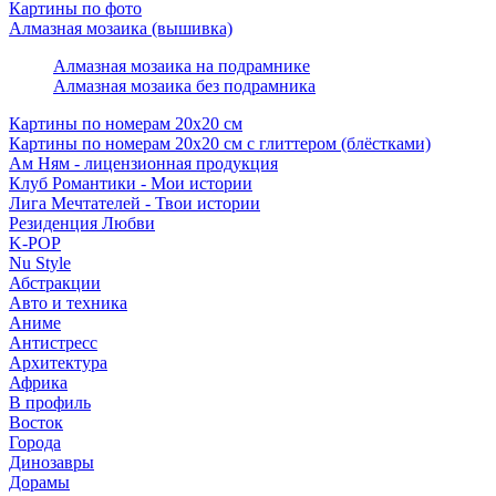
Картины по фото
Алмазная мозаика (вышивка)
Алмазная мозаика на подрамнике
Алмазная мозаика без подрамника
Картины по номерам 20х20 см
Картины по номерам 20х20 см с глиттером (блёстками)
Ам Ням - лицензионная продукция
Клуб Романтики - Мои истории
Лига Мечтателей - Твои истории
Резиденция Любви
K-POP
Nu Style
Абстракции
Авто и техника
Аниме
Антистресс
Архитектура
Африка
В профиль
Восток
Города
Динозавры
Дорамы