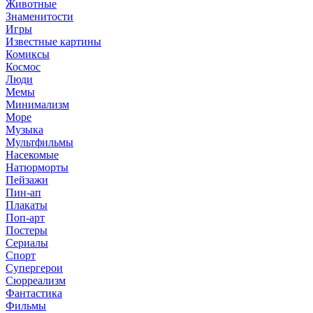
Животные
Знаменитости
Игры
Известные картины
Комиксы
Космос
Люди
Мемы
Минимализм
Море
Музыка
Мультфильмы
Насекомые
Натюрморты
Пейзажи
Пин-ап
Плакаты
Поп-арт
Постеры
Сериалы
Спорт
Супергерои
Сюрреализм
Фантастика
Фильмы