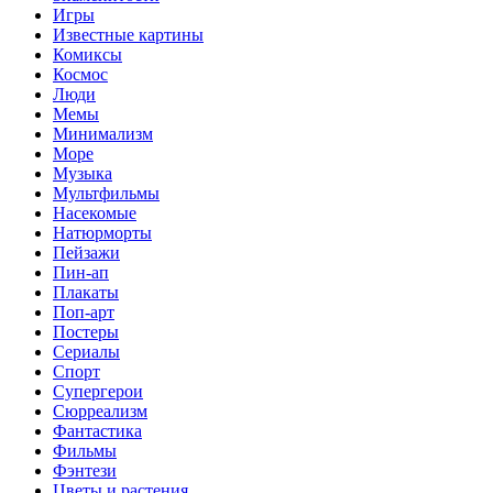
Игры
Известные картины
Комиксы
Космос
Люди
Мемы
Минимализм
Море
Музыка
Мультфильмы
Насекомые
Натюрморты
Пейзажи
Пин-ап
Плакаты
Поп-арт
Постеры
Сериалы
Спорт
Супергерои
Сюрреализм
Фантастика
Фильмы
Фэнтези
Цветы и растения