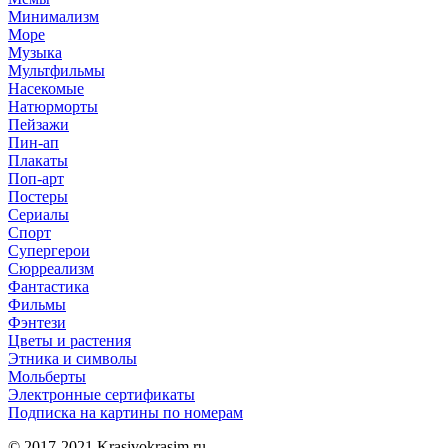
Минимализм
Море
Музыка
Мультфильмы
Насекомые
Натюрморты
Пейзажи
Пин-ап
Плакаты
Поп-арт
Постеры
Сериалы
Спорт
Супергерои
Сюрреализм
Фантастика
Фильмы
Фэнтези
Цветы и растения
Этника и символы
Мольберты
Электронные сертификаты
Подписка на картины по номерам
© 2017-2021
Krasivokrasim.ru