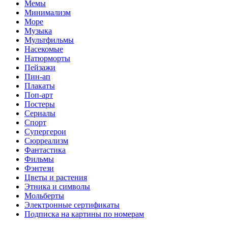
Мемы
Минимализм
Море
Музыка
Мультфильмы
Насекомые
Натюрморты
Пейзажи
Пин-ап
Плакаты
Поп-арт
Постеры
Сериалы
Спорт
Супергерои
Сюрреализм
Фантастика
Фильмы
Фэнтези
Цветы и растения
Этника и символы
Мольберты
Электронные сертификаты
Подписка на картины по номерам