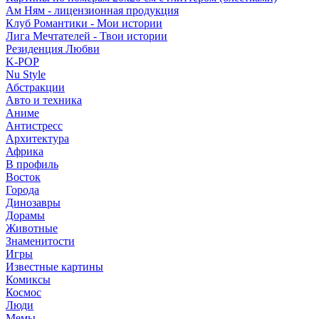
Ам Ням - лицензионная продукция
Клуб Романтики - Мои истории
Лига Мечтателей - Твои истории
Резиденция Любви
K-POP
Nu Style
Абстракции
Авто и техника
Аниме
Антистресс
Архитектура
Африка
В профиль
Восток
Города
Динозавры
Дорамы
Животные
Знаменитости
Игры
Известные картины
Комиксы
Космос
Люди
Мемы