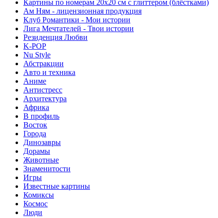
Картины по номерам 20х20 см с глиттером (блёстками)
Ам Ням - лицензионная продукция
Клуб Романтики - Мои истории
Лига Мечтателей - Твои истории
Резиденция Любви
K-POP
Nu Style
Абстракции
Авто и техника
Аниме
Антистресс
Архитектура
Африка
В профиль
Восток
Города
Динозавры
Дорамы
Животные
Знаменитости
Игры
Известные картины
Комиксы
Космос
Люди