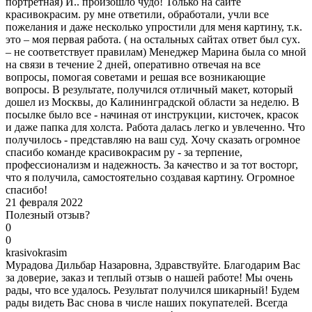
портретная) И.. произошло чудо! Только на сайте
красивокрасим. ру мне ответили, обработали, учли все
пожелания и даже несколько упростили для меня картину, т.к.
это – моя первая работа. ( на остальных сайтах ответ был сух.
– не соответствует правилам) Менеджер Марина была со мной
на связи в течение 2 дней, оперативно отвечая на все
вопросы, помогая советами и решая все возникающие
вопросы. В результате, получился отличный макет, который
дошел из Москвы, до Калининградской области за неделю. В
посылке было все - начиная от инструкции, кисточек, красок
и даже папка для холста. Работа далась легко и увлеченно. Что
получилось - представляю на ваш суд. Хочу сказать огромное
спасибо команде красивокрасим ру - за терпение,
профессионализм и надежность. За качество и за тот восторг,
что я получила, самостоятельно создавая картину. Огромное
спасибо!
21 февраля 2022
Полезный отзыв?
0
0
k
rasivokrasim
Мурадова Дильбар Назаровна, Здравствуйте. Благодарим Вас
за доверие, заказ и теплый отзыв о нашей работе! Мы очень
рады, что все удалось. Результат получился шикарный! Будем
рады видеть Вас снова в числе наших покупателей. Всегда