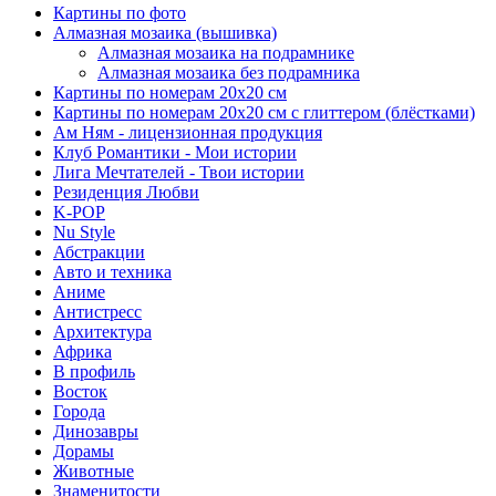
Картины по фото
Алмазная мозаика (вышивка)
Алмазная мозаика на подрамнике
Алмазная мозаика без подрамника
Картины по номерам 20х20 см
Картины по номерам 20х20 см с глиттером (блёстками)
Ам Ням - лицензионная продукция
Клуб Романтики - Мои истории
Лига Мечтателей - Твои истории
Резиденция Любви
K-POP
Nu Style
Абстракции
Авто и техника
Аниме
Антистресс
Архитектура
Африка
В профиль
Восток
Города
Динозавры
Дорамы
Животные
Знаменитости