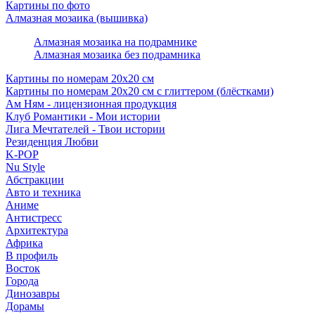
Картины по фото
Алмазная мозаика (вышивка)
Алмазная мозаика на подрамнике
Алмазная мозаика без подрамника
Картины по номерам 20х20 см
Картины по номерам 20х20 см с глиттером (блёстками)
Ам Ням - лицензионная продукция
Клуб Романтики - Мои истории
Лига Мечтателей - Твои истории
Резиденция Любви
K-POP
Nu Style
Абстракции
Авто и техника
Аниме
Антистресс
Архитектура
Африка
В профиль
Восток
Города
Динозавры
Дорамы