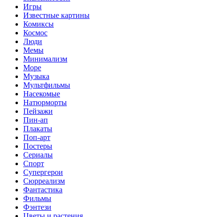
Игры
Известные картины
Комиксы
Космос
Люди
Мемы
Минимализм
Море
Музыка
Мультфильмы
Насекомые
Натюрморты
Пейзажи
Пин-ап
Плакаты
Поп-арт
Постеры
Сериалы
Спорт
Супергерои
Сюрреализм
Фантастика
Фильмы
Фэнтези
Цветы и растения