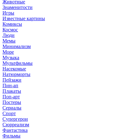
Животные
Знаменитости
Игры
Известные картины
Комиксы
Космос
Люди
Мемы
Минимализм
Море
Музыка
Мультфильмы
Насекомые
Натюрморты
Пейзажи
Пин-ап
Плакаты
Поп-арт
Постеры
Сериалы
Спорт
Супергерои
Сюрреализм
Фантастика
Фильмы