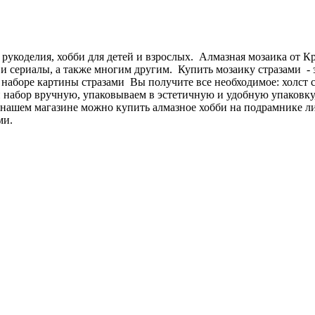
 рукоделия, хобби для детей и взрослых. Алмазная мозаика от 
и сериалы, а также многим другим. Купить мозаику стразами - э
В наборе картины стразами Вы получите все необходимое: холст 
абор вручную, упаковываем в эстетичную и удобную упаковку, 
 нашем магазине можно купить алмазное хобби на подрамнике л
ми.