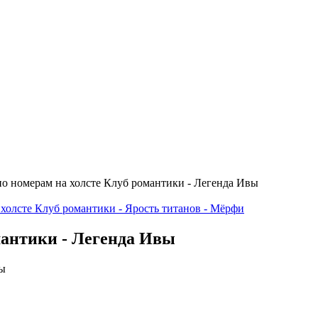
о номерам на холсте Клуб романтики - Легенда Ивы
холсте Клуб романтики - Ярость титанов - Мёрфи
мантики - Легенда Ивы