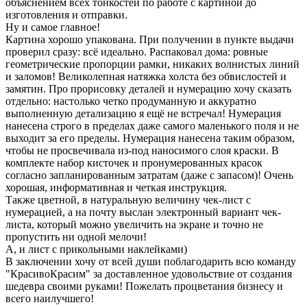
объяснением всех тонкостей по работе с картиной до
изготовления и отправки.
Ну и самое главное!
Картина хорошо упакована. При получении в пункте выдачи
проверил сразу: всё идеально. Распаковал дома: ровные
геометрические пропорции рамки, никаких волнистых линий
и заломов! Великолепная натяжка холста без обвислостей и
замятин. Про прорисовку деталей и нумерацию хочу сказать
отдельно: настолько четко продуманную и аккуратно
выполненную детализацию я ещё не встречал! Нумерация
нанесена строго в пределах даже самого маленького поля и не
выходит за его пределы. Нумерация нанесена таким образом,
чтобы не просвечивала из-под наносимого слоя краски. В
комплекте набор кисточек и пронумерованных красок
согласно запланированным затратам (даже с запасом)! Очень
хорошая, информативная и четкая инструкция.
Также цветной, в натуральную величину чек-лист с
нумерацией, а на почту выслан электронный вариант чек-
листа, который можно увеличить на экране и точно не
пропустить ни одной мелочи!
А, и лист с прикольными наклейками)
В заключении хочу от всей души поблагодарить всю команду
"КрасивоКрасим" за доставленное удовольствие от создания
шедевра своими руками! Пожелать процветания бизнесу и
всего наилучшего!