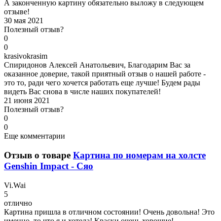
А законченную картину обязательно выложу в следующем
отзыве!
30 мая 2021
Полезный отзыв?
0
0
k
rasivokrasim
Спиридонов Алексей Анатольевич, Благодарим Вас за
оказанное доверие, такой приятный отзыв о нашей работе -
это то, ради чего хочется работать еще лучше! Будем рады
видеть Вас снова в числе наших покупателей!
21 июня 2021
Полезный отзыв?
0
0
Еще комментарии
Отзыв о товаре
Картина по номерам на холсте
Genshin Impact - Сяо
V
i.Wai
5
отлично
Картина пришла в отличном состоянии! Очень довольна! Это
именно, то что я и хотела! Краски очень хорошие!