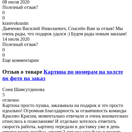
08 июля 2020
Полезный отзыв?
0
0
k
rasivokrasim
Дьяченко Василий Николаевич, Спасибо Вам за отзыв! Мы
очень рады, что подарок удался :) Будем рады новым заказам!
14 июля 2020
Полезный отзыв?
0
0
Еще комментарии
Отзыв о товаре
Картина по номерам на холсте
по фото на заказ
С
оня Шамсутдинова
5
отлично
Картина просто пушка, заказывала на подарок и это просто
идеально! Огромная благодарность за отзывчивость команды
Красиво Красим, моментально отвечали и очень внимательно
отнеслись к пожеланиям! И отдельно хотелось отметить
скорость работы, картину передали в доставку уже в день
утверждения дизайна, спустя 3 дня она уже была в пункте