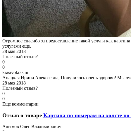
Огромное спасибо за предоставление такой услуги как картина 
услугами еще.
28 мая 2018
Полезный отзыв?
0
0
k
rasivokrasim
Анацкая Ирина Алексеевна, Получилось очень здорово! Мы оч
28 мая 2018
Полезный отзыв?
0
0
Еще комментарии
Отзыв о товаре
Картина по номерам на холсте по 
А
лымов Олег Владимирович