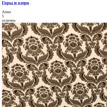
Горы и озеро
А
нна
5
отлично