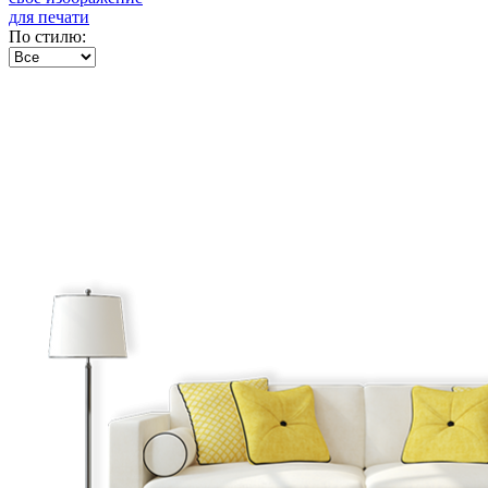
для печати
По стилю: