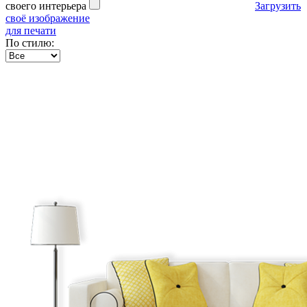
своего интерьера
Загрузить
своё изображение
для печати
По стилю: