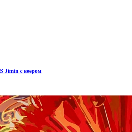
S Jimin с веером