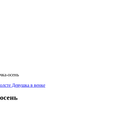
чка-осень
олсте Девушка в венке
-осень