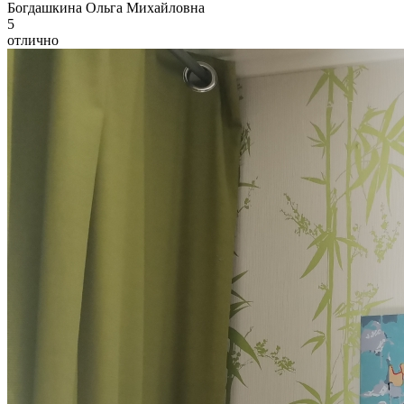
Б
огдашкина Ольга Михайловна
5
отлично