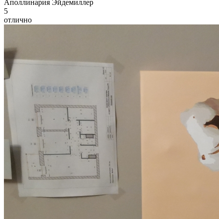
А
поллинария Эйдемиллер
5
отлично