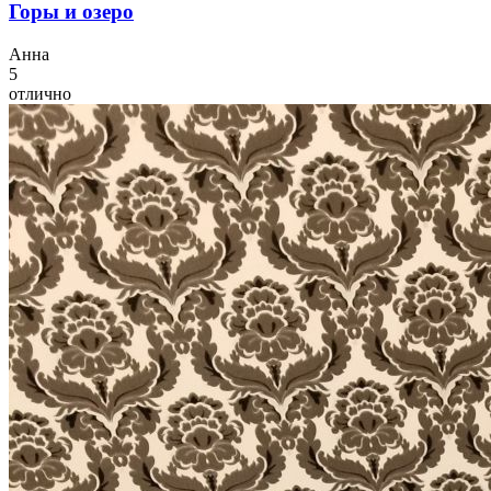
Горы и озеро
А
нна
5
отлично