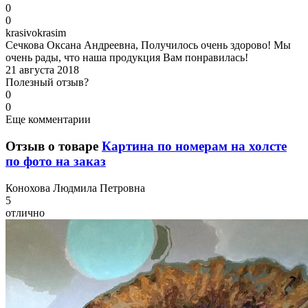
0
0
k
rasivokrasim
Сечкова Оксана Андреевна, Получилось очень здорово! Мы
очень рады, что наша продукция Вам понравилась!
21 августа 2018
Полезный отзыв?
0
0
Еще комментарии
Отзыв о товаре
Картина по номерам на холсте
по фото на заказ
К
онохова Людмила Петровна
5
отлично