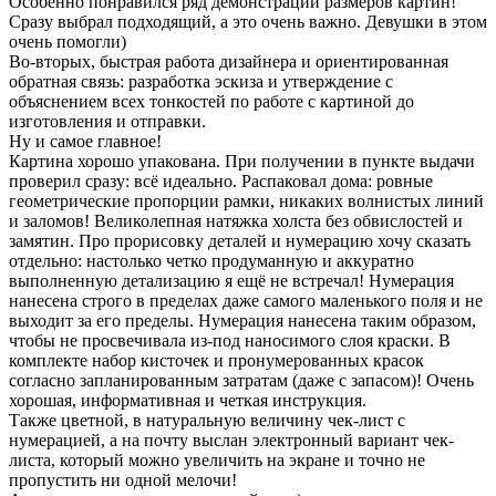
Особенно понравился ряд демонстрации размеров картин!
Сразу выбрал подходящий, а это очень важно. Девушки в этом
очень помогли)
Во-вторых, быстрая работа дизайнера и ориентированная
обратная связь: разработка эскиза и утверждение с
объяснением всех тонкостей по работе с картиной до
изготовления и отправки.
Ну и самое главное!
Картина хорошо упакована. При получении в пункте выдачи
проверил сразу: всё идеально. Распаковал дома: ровные
геометрические пропорции рамки, никаких волнистых линий
и заломов! Великолепная натяжка холста без обвислостей и
замятин. Про прорисовку деталей и нумерацию хочу сказать
отдельно: настолько четко продуманную и аккуратно
выполненную детализацию я ещё не встречал! Нумерация
нанесена строго в пределах даже самого маленького поля и не
выходит за его пределы. Нумерация нанесена таким образом,
чтобы не просвечивала из-под наносимого слоя краски. В
комплекте набор кисточек и пронумерованных красок
согласно запланированным затратам (даже с запасом)! Очень
хорошая, информативная и четкая инструкция.
Также цветной, в натуральную величину чек-лист с
нумерацией, а на почту выслан электронный вариант чек-
листа, который можно увеличить на экране и точно не
пропустить ни одной мелочи!