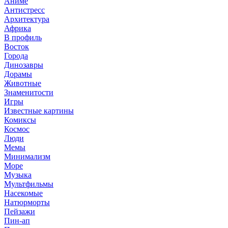
Аниме
Антистресс
Архитектура
Африка
В профиль
Восток
Города
Динозавры
Дорамы
Животные
Знаменитости
Игры
Известные картины
Комиксы
Космос
Люди
Мемы
Минимализм
Море
Музыка
Мультфильмы
Насекомые
Натюрморты
Пейзажи
Пин-ап