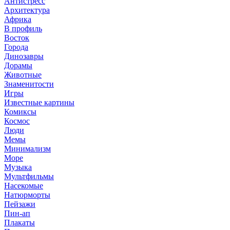
Антистресс
Архитектура
Африка
В профиль
Восток
Города
Динозавры
Дорамы
Животные
Знаменитости
Игры
Известные картины
Комиксы
Космос
Люди
Мемы
Минимализм
Море
Музыка
Мультфильмы
Насекомые
Натюрморты
Пейзажи
Пин-ап
Плакаты