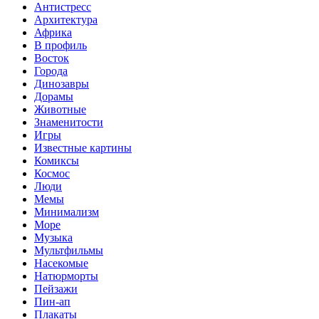
Антистресс
Архитектура
Африка
В профиль
Восток
Города
Динозавры
Дорамы
Животные
Знаменитости
Игры
Известные картины
Комиксы
Космос
Люди
Мемы
Минимализм
Море
Музыка
Мультфильмы
Насекомые
Натюрморты
Пейзажи
Пин-ап
Плакаты