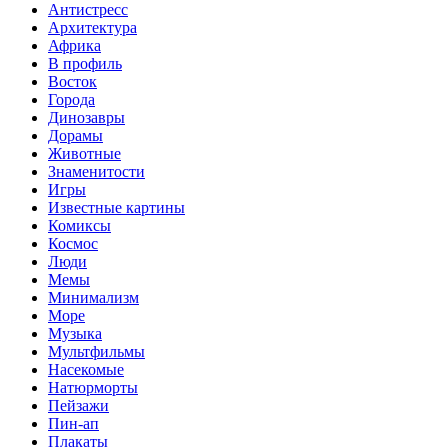
Антистресс
Архитектура
Африка
В профиль
Восток
Города
Динозавры
Дорамы
Животные
Знаменитости
Игры
Известные картины
Комиксы
Космос
Люди
Мемы
Минимализм
Море
Музыка
Мультфильмы
Насекомые
Натюрморты
Пейзажи
Пин-ап
Плакаты