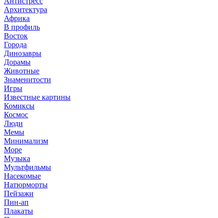
Антистресс
Архитектура
Африка
В профиль
Восток
Города
Динозавры
Дорамы
Животные
Знаменитости
Игры
Известные картины
Комиксы
Космос
Люди
Мемы
Минимализм
Море
Музыка
Мультфильмы
Насекомые
Натюрморты
Пейзажи
Пин-ап
Плакаты