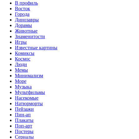
В профиль
Восток
Города
Динозавры
Дорамы
Животные
Знаменитости
Игры
Известные картины
Комиксы
Космос
Люди
Мемы
Минимализм
Море
Музыка
Мультфильмы
Насекомые
Натюрморты
Пейзажи
Пин-ап
Плакаты
Поп-арт
Постеры
Сериалы