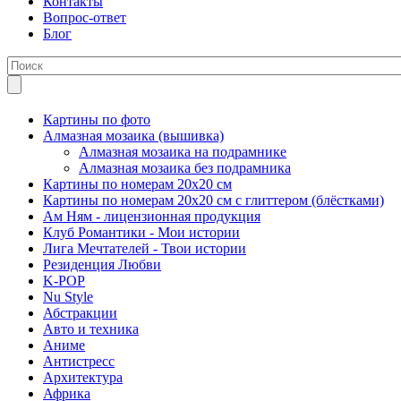
Контакты
Вопрос-ответ
Блог
Картины по фото
Алмазная мозаика (вышивка)
Алмазная мозаика на подрамнике
Алмазная мозаика без подрамника
Картины по номерам 20х20 см
Картины по номерам 20х20 см с глиттером (блёстками)
Ам Ням - лицензионная продукция
Клуб Романтики - Мои истории
Лига Мечтателей - Твои истории
Резиденция Любви
K-POP
Nu Style
Абстракции
Авто и техника
Аниме
Антистресс
Архитектура
Африка