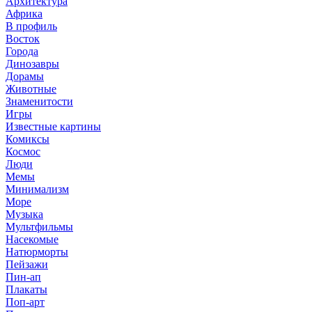
Архитектура
Африка
В профиль
Восток
Города
Динозавры
Дорамы
Животные
Знаменитости
Игры
Известные картины
Комиксы
Космос
Люди
Мемы
Минимализм
Море
Музыка
Мультфильмы
Насекомые
Натюрморты
Пейзажи
Пин-ап
Плакаты
Поп-арт