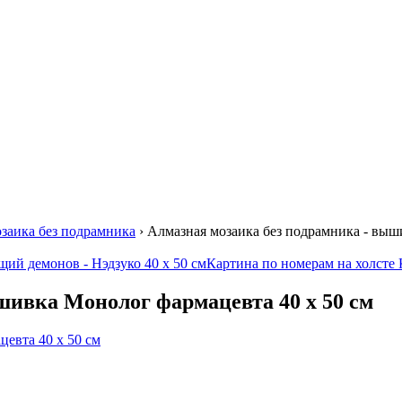
заика без подрамника
›
Алмазная мозаика без подрамника - выш
ий демонов - Нэдзуко 40 х 50 см
Картина по номерам на холсте К
шивка Монолог фармацевта 40 х 50 см