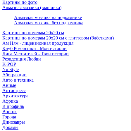
Картины по фото
Алмазная мозаика (вышивка)
Алмазная мозаика на подрамнике
Алмазная мозаика без подрамника
Картины по номерам 20х20 см
Картины по номерам 20х20 см с глиттером (блёстками)
Ам Ням - лицензионная продукция
Клуб Романтики - Мои истории
Лига Мечтателей - Твои истории
Резиденция Любви
K-POP
Nu Style
Абстракции
Авто и техника
Аниме
Антистресс
Архитектура
Африка
В профиль
Восток
Города
Динозавры
Дорамы