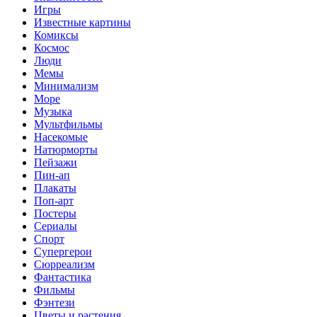
Игры
Известные картины
Комиксы
Космос
Люди
Мемы
Минимализм
Море
Музыка
Мультфильмы
Насекомые
Натюрморты
Пейзажи
Пин-ап
Плакаты
Поп-арт
Постеры
Сериалы
Спорт
Супергерои
Сюрреализм
Фантастика
Фильмы
Фэнтези
Цветы и растения