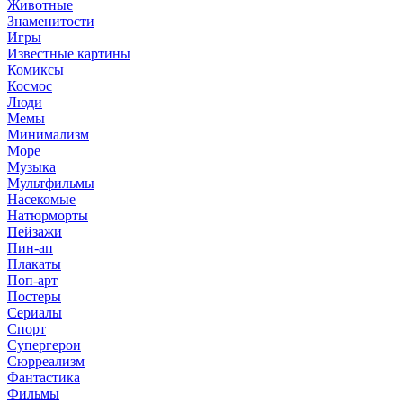
Животные
Знаменитости
Игры
Известные картины
Комиксы
Космос
Люди
Мемы
Минимализм
Море
Музыка
Мультфильмы
Насекомые
Натюрморты
Пейзажи
Пин-ап
Плакаты
Поп-арт
Постеры
Сериалы
Спорт
Супергерои
Сюрреализм
Фантастика
Фильмы