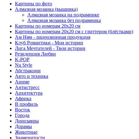
Картины по фото
Алмазная мозаика (вышивка)
Алмазная мозаика на подрамнике
Алмазная мозаика без подрамника
Картины по номерам 20х20 см
Картины по номерам 20х20 см с глиттером (блёстками)
Ам Ням - лицензионная продукция
Клуб Романтики - Мои истории
Лига Мечтателей - Твои истории
Резиденция Любви
K-POP
Nu Style
Абстракции
Авто и техника
Аниме
Антистресс
Архитектура
Африка
В профиль
Восток
Города
Динозавры
Дорамы
Животные
Знаменитости