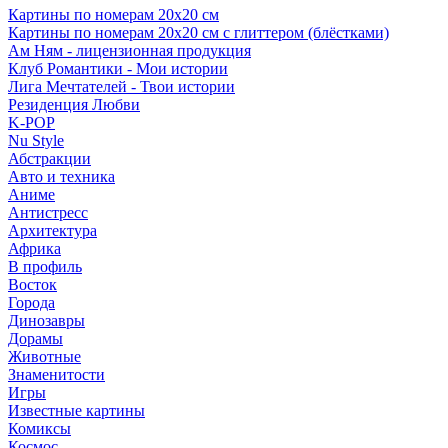
Картины по номерам 20х20 см
Картины по номерам 20х20 см с глиттером (блёстками)
Ам Ням - лицензионная продукция
Клуб Романтики - Мои истории
Лига Мечтателей - Твои истории
Резиденция Любви
K-POP
Nu Style
Абстракции
Авто и техника
Аниме
Антистресс
Архитектура
Африка
В профиль
Восток
Города
Динозавры
Дорамы
Животные
Знаменитости
Игры
Известные картины
Комиксы
Космос