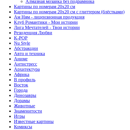
Алмазная мозаика без подрамника
Картины по номерам 20х20 см
Картины по номерам 20х20 см с глиттером (блёстками)
Ам Ням - лицензионная продукция
Клуб Романтики - Мои истории
Лига Мечтателей - Твои истории
Резиденция Любви
K-POP
Nu Style
Абстракции
Авто и техника
Аниме
Антистресс
Архитектура
Африка
В профиль
Восток
Города
Динозавры
Дорамы
Животные
Знаменитости
Игры
Известные картины
Комиксы