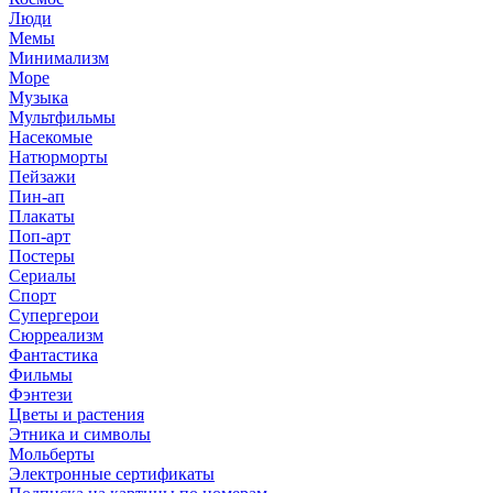
Люди
Мемы
Минимализм
Море
Музыка
Мультфильмы
Насекомые
Натюрморты
Пейзажи
Пин-ап
Плакаты
Поп-арт
Постеры
Сериалы
Спорт
Супергерои
Сюрреализм
Фантастика
Фильмы
Фэнтези
Цветы и растения
Этника и символы
Мольберты
Электронные сертификаты