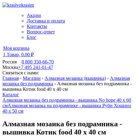
Акции
Доставка и оплата
Контакты
Вопрос-ответ
Блог
Моя корзина
1 Товар,
0.00 ₽
Россия
8 800 350-66-70
Москва
+7 495 241-01-47
Связаться с нами:
Главная
›
Магазин
›
Алмазная мозаика (вышивка)
›
Алмазная
мозаика без подрамника
›
Алмазная мозаика без подрамника -
вышивка Котик food 40 х 40 см
Каталог
Алмазная мозаика без подрамника - вышивка No hope 40 х 60
см
Алмазная мозаика на подрамнике - вышивка Руби Хошино
40 х 50 см
Алмазная мозаика без подрамника -
вышивка Котик food 40 х 40 см