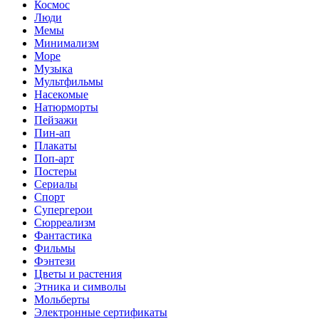
Космос
Люди
Мемы
Минимализм
Море
Музыка
Мультфильмы
Насекомые
Натюрморты
Пейзажи
Пин-ап
Плакаты
Поп-арт
Постеры
Сериалы
Спорт
Супергерои
Сюрреализм
Фантастика
Фильмы
Фэнтези
Цветы и растения
Этника и символы
Мольберты
Электронные сертификаты