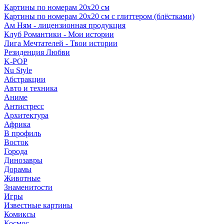
Картины по номерам 20х20 см
Картины по номерам 20х20 см с глиттером (блёстками)
Ам Ням - лицензионная продукция
Клуб Романтики - Мои истории
Лига Мечтателей - Твои истории
Резиденция Любви
K-POP
Nu Style
Абстракции
Авто и техника
Аниме
Антистресс
Архитектура
Африка
В профиль
Восток
Города
Динозавры
Дорамы
Животные
Знаменитости
Игры
Известные картины
Комиксы
Космос