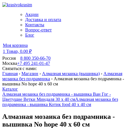
Акции
Доставка и оплата
Контакты
Вопрос-ответ
Блог
Моя корзина
1 Товар,
0.00 ₽
Россия
8 800 350-66-70
Москва
+7 495 241-01-47
Связаться с нами:
Главная
›
Магазин
›
Алмазная мозаика (вышивка)
›
Алмазная
мозаика без подрамника
›
Алмазная мозаика без подрамника -
вышивка No hope 40 х 60 см
Каталог
Алмазная мозаика без подрамника - вышивка Ван Гог -
Цветущие Ветки Миндаля 30 х 40 см
Алмазная мозаика без
подрамника - вышивка Котик food 40 х 40 см
Алмазная мозаика без подрамника -
вышивка No hope 40 х 60 см