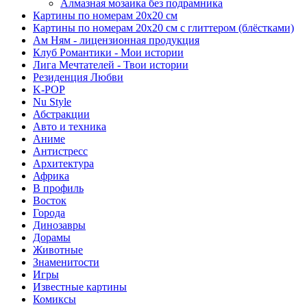
Алмазная мозаика без подрамника
Картины по номерам 20х20 см
Картины по номерам 20х20 см с глиттером (блёстками)
Ам Ням - лицензионная продукция
Клуб Романтики - Мои истории
Лига Мечтателей - Твои истории
Резиденция Любви
K-POP
Nu Style
Абстракции
Авто и техника
Аниме
Антистресс
Архитектура
Африка
В профиль
Восток
Города
Динозавры
Дорамы
Животные
Знаменитости
Игры
Известные картины
Комиксы