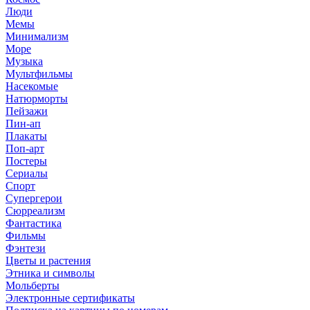
Люди
Мемы
Минимализм
Море
Музыка
Мультфильмы
Насекомые
Натюрморты
Пейзажи
Пин-ап
Плакаты
Поп-арт
Постеры
Сериалы
Спорт
Супергерои
Сюрреализм
Фантастика
Фильмы
Фэнтези
Цветы и растения
Этника и символы
Мольберты
Электронные сертификаты