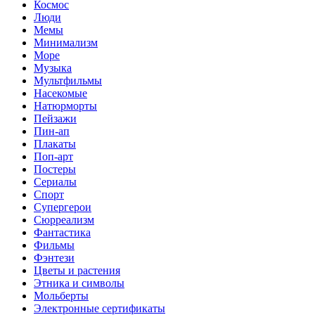
Космос
Люди
Мемы
Минимализм
Море
Музыка
Мультфильмы
Насекомые
Натюрморты
Пейзажи
Пин-ап
Плакаты
Поп-арт
Постеры
Сериалы
Спорт
Супергерои
Сюрреализм
Фантастика
Фильмы
Фэнтези
Цветы и растения
Этника и символы
Мольберты
Электронные сертификаты