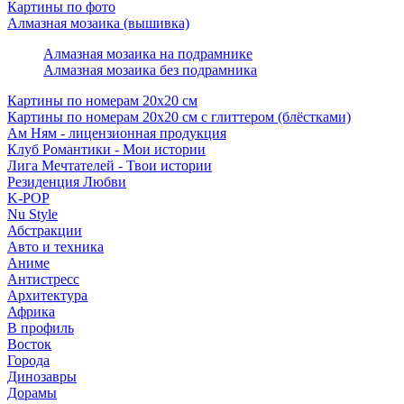
Картины по фото
Алмазная мозаика (вышивка)
Алмазная мозаика на подрамнике
Алмазная мозаика без подрамника
Картины по номерам 20х20 см
Картины по номерам 20х20 см с глиттером (блёстками)
Ам Ням - лицензионная продукция
Клуб Романтики - Мои истории
Лига Мечтателей - Твои истории
Резиденция Любви
K-POP
Nu Style
Абстракции
Авто и техника
Аниме
Антистресс
Архитектура
Африка
В профиль
Восток
Города
Динозавры
Дорамы