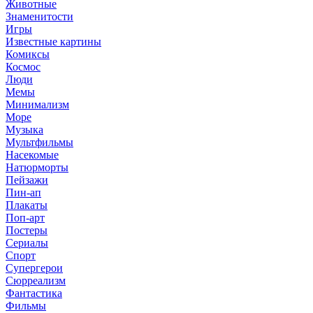
Животные
Знаменитости
Игры
Известные картины
Комиксы
Космос
Люди
Мемы
Минимализм
Море
Музыка
Мультфильмы
Насекомые
Натюрморты
Пейзажи
Пин-ап
Плакаты
Поп-арт
Постеры
Сериалы
Спорт
Супергерои
Сюрреализм
Фантастика
Фильмы