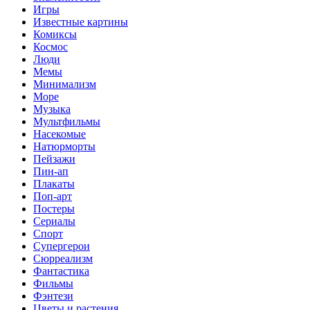
Игры
Известные картины
Комиксы
Космос
Люди
Мемы
Минимализм
Море
Музыка
Мультфильмы
Насекомые
Натюрморты
Пейзажи
Пин-ап
Плакаты
Поп-арт
Постеры
Сериалы
Спорт
Супергерои
Сюрреализм
Фантастика
Фильмы
Фэнтези
Цветы и растения