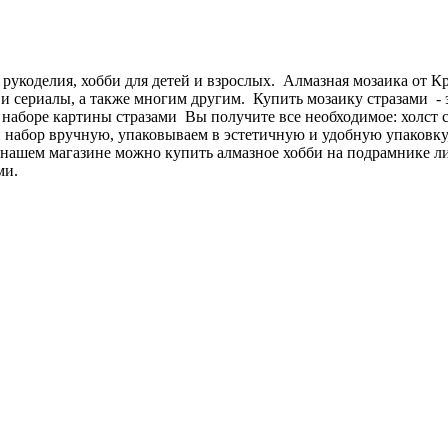
 рукоделия, хобби для детей и взрослых. Алмазная мозаика от 
и сериалы, а также многим другим. Купить мозаику стразами - э
В наборе картины стразами Вы получите все необходимое: холст 
абор вручную, упаковываем в эстетичную и удобную упаковку, 
 нашем магазине можно купить алмазное хобби на подрамнике л
ми.