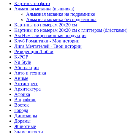
Картины по фото
Алмазная мозаика (вышивка)
Алмазная мозаика на подрамнике
Алмазная мозаика без подрамника
Картины по номерам 20х20 см
Картины по номерам 20х20 см с глиттером (блёстками)
Ам Ням - лицензионная продукция
Клуб Романтики - Мои истории
Лига Мечтателей - Твои истории
Резиденция Любви
K-POP
Nu Style
Абстракции
Авто и техника
Аниме
Антистресс
Архитектура
Африка
В профиль
Восток
Города
Динозавры
Дорамы
Животные
Знаменитости