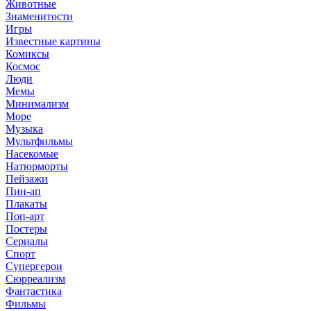
Животные
Знаменитости
Игры
Известные картины
Комиксы
Космос
Люди
Мемы
Минимализм
Море
Музыка
Мультфильмы
Насекомые
Натюрморты
Пейзажи
Пин-ап
Плакаты
Поп-арт
Постеры
Сериалы
Спорт
Супергерои
Сюрреализм
Фантастика
Фильмы