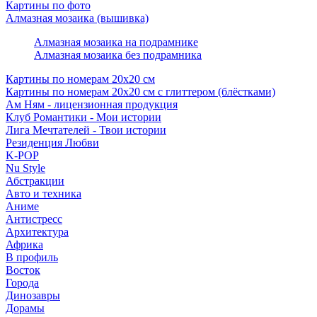
Картины по фото
Алмазная мозаика (вышивка)
Алмазная мозаика на подрамнике
Алмазная мозаика без подрамника
Картины по номерам 20х20 см
Картины по номерам 20х20 см с глиттером (блёстками)
Ам Ням - лицензионная продукция
Клуб Романтики - Мои истории
Лига Мечтателей - Твои истории
Резиденция Любви
K-POP
Nu Style
Абстракции
Авто и техника
Аниме
Антистресс
Архитектура
Африка
В профиль
Восток
Города
Динозавры
Дорамы