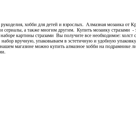
 рукоделия, хобби для детей и взрослых. Алмазная мозаика от 
и сериалы, а также многим другим. Купить мозаику стразами - э
В наборе картины стразами Вы получите все необходимое: холст 
абор вручную, упаковываем в эстетичную и удобную упаковку, 
 нашем магазине можно купить алмазное хобби на подрамнике л
ми.