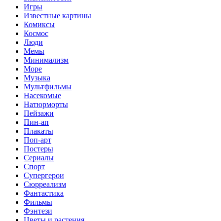
Игры
Известные картины
Комиксы
Космос
Люди
Мемы
Минимализм
Море
Музыка
Мультфильмы
Насекомые
Натюрморты
Пейзажи
Пин-ап
Плакаты
Поп-арт
Постеры
Сериалы
Спорт
Супергерои
Сюрреализм
Фантастика
Фильмы
Фэнтези
Цветы и растения