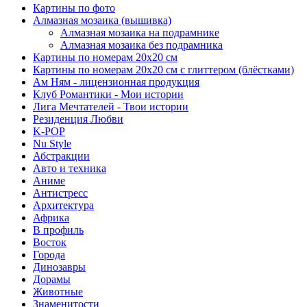
Картины по фото
Алмазная мозаика (вышивка)
Алмазная мозаика на подрамнике
Алмазная мозаика без подрамника
Картины по номерам 20х20 см
Картины по номерам 20х20 см с глиттером (блёстками)
Ам Ням - лицензионная продукция
Клуб Романтики - Мои истории
Лига Мечтателей - Твои истории
Резиденция Любви
K-POP
Nu Style
Абстракции
Авто и техника
Аниме
Антистресс
Архитектура
Африка
В профиль
Восток
Города
Динозавры
Дорамы
Животные
Знаменитости