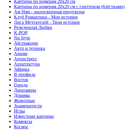
Картины по номерам 20х20 см
Картины по номерам 20х20 см с глиттером (блёстками)
Ам Ням - лицензионная продукция
Клуб Романтики - Мои истории
Лига Мечтателей - Твои истории
Резиденция Любви
K-POP
Nu Style
Абстракции
Авто и техника
Аниме
Антистресс
Архитектура
Африка
В профиль
Восток
Города
Динозавры
Дорамы
Животные
Знаменитости
Игры
Известные картины
Комиксы
Космос