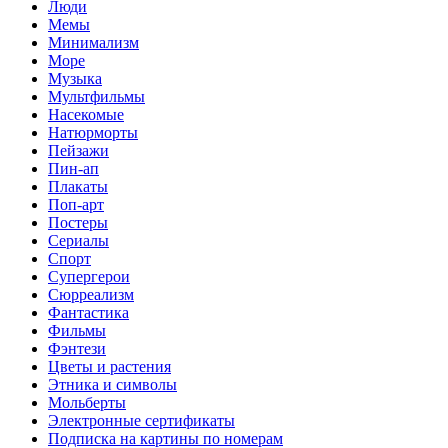
Люди
Мемы
Минимализм
Море
Музыка
Мультфильмы
Насекомые
Натюрморты
Пейзажи
Пин-ап
Плакаты
Поп-арт
Постеры
Сериалы
Спорт
Супергерои
Сюрреализм
Фантастика
Фильмы
Фэнтези
Цветы и растения
Этника и символы
Мольберты
Электронные сертификаты
Подписка на картины по номерам