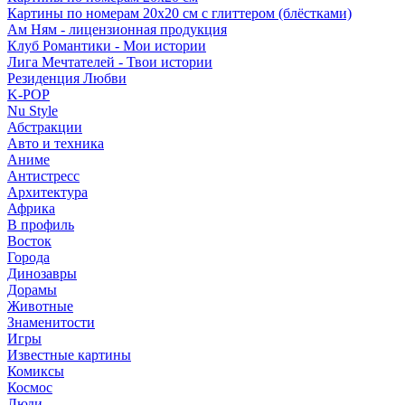
Картины по номерам 20х20 см с глиттером (блёстками)
Ам Ням - лицензионная продукция
Клуб Романтики - Мои истории
Лига Мечтателей - Твои истории
Резиденция Любви
K-POP
Nu Style
Абстракции
Авто и техника
Аниме
Антистресс
Архитектура
Африка
В профиль
Восток
Города
Динозавры
Дорамы
Животные
Знаменитости
Игры
Известные картины
Комиксы
Космос
Люди