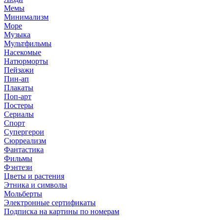
Мемы
Минимализм
Море
Музыка
Мультфильмы
Насекомые
Натюрморты
Пейзажи
Пин-ап
Плакаты
Поп-арт
Постеры
Сериалы
Спорт
Супергерои
Сюрреализм
Фантастика
Фильмы
Фэнтези
Цветы и растения
Этника и символы
Мольберты
Электронные сертификаты
Подписка на картины по номерам