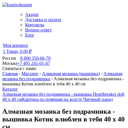
Акции
Доставка и оплата
Контакты
Вопрос-ответ
Блог
Моя корзина
1 Товар,
0.00 ₽
Россия
8 800 350-66-70
Москва
+7 495 241-01-47
Связаться с нами:
Главная
›
Магазин
›
Алмазная мозаика (вышивка)
›
Алмазная
мозаика без подрамника
›
Алмазная мозаика без подрамника -
вышивка Котик влюблен в тебя 40 х 40 см
Каталог
Алмазная мозаика без подрамника - вышивка Heartbreaker doll
40 х 40 см
Картина по номерам на холсте Чаечный парад
Алмазная мозаика без подрамника -
вышивка Котик влюблен в тебя 40 х 40
см