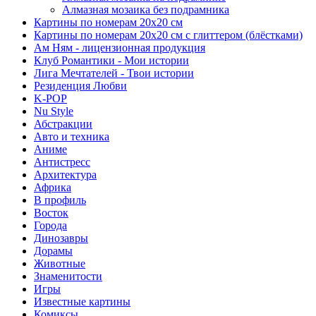
Алмазная мозаика без подрамника
Картины по номерам 20х20 см
Картины по номерам 20х20 см с глиттером (блёстками)
Ам Ням - лицензионная продукция
Клуб Романтики - Мои истории
Лига Мечтателей - Твои истории
Резиденция Любви
K-POP
Nu Style
Абстракции
Авто и техника
Аниме
Антистресс
Архитектура
Африка
В профиль
Восток
Города
Динозавры
Дорамы
Животные
Знаменитости
Игры
Известные картины
Комиксы