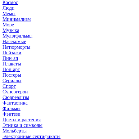
Космос
Люди
Мемы
Минимализм
Море
Музыка
Мультфильмы
Насекомые
Натюрморты
Пейзажи
Пин-ап
Плакаты
Поп-арт
Постеры
Сериалы
Спорт
Супергерои
Сюрреализм
Фантастика
Фильмы
Фэнтези
Цветы и растения
Этника и символы
Мольберты
Электронные сертификаты