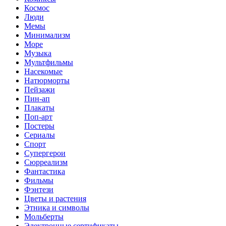
Космос
Люди
Мемы
Минимализм
Море
Музыка
Мультфильмы
Насекомые
Натюрморты
Пейзажи
Пин-ап
Плакаты
Поп-арт
Постеры
Сериалы
Спорт
Супергерои
Сюрреализм
Фантастика
Фильмы
Фэнтези
Цветы и растения
Этника и символы
Мольберты
Электронные сертификаты