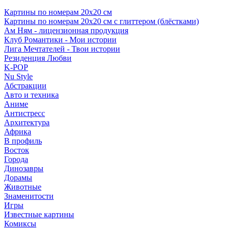
Картины по номерам 20х20 см
Картины по номерам 20х20 см с глиттером (блёстками)
Ам Ням - лицензионная продукция
Клуб Романтики - Мои истории
Лига Мечтателей - Твои истории
Резиденция Любви
K-POP
Nu Style
Абстракции
Авто и техника
Аниме
Антистресс
Архитектура
Африка
В профиль
Восток
Города
Динозавры
Дорамы
Животные
Знаменитости
Игры
Известные картины
Комиксы