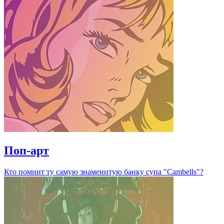
Поп-арт
Кто помнит ту самую знаменитую банку супа "Cambells"?