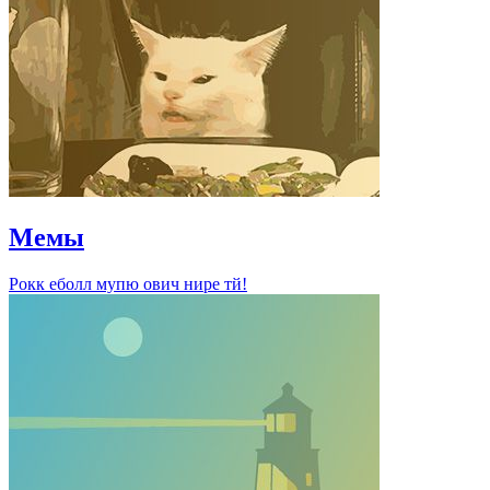
Мемы
Рокк еболл мупю ович нире тй!